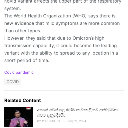
Kovid variant affects the upper part of the respiratory
system.
The World Health Organization (WHO) says there is
new evidence that mild symptoms are more common
than other types.
However, they said that due to Omicron’s high
transmission capability, it could become the leading
variant with the ability to spread to any location in a
short period of time.
C
Covid pandemic
a
T
COVID
t
a
e
g
g
s
o
Related Content
:
r
i
අපගේ පුවත් පළ කිරීම තාවකාලිකව අත්හිටුවන
e
බවට දැනුම්දීමයි.
s
BY
PUBLISHER 3
මාර්තු 21, 2024
: