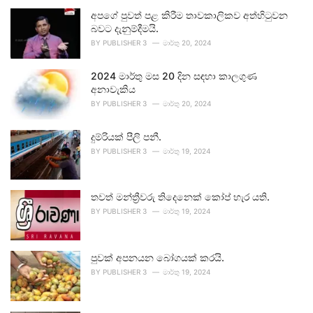
අපගේ පුවත් පළ කිරීම තාවකාලිකව අත්හිටුවන
බවට දැනුම්දීමයි.
BY
PUBLISHER 3
මාර්තු 20, 2024
2024 මාර්තු මස 20 දින සඳහා කාලගුණ
අනාවැකිය
BY
PUBLISHER 3
මාර්තු 20, 2024
දුම්රියක් පීලි පනී.
BY
PUBLISHER 3
මාර්තු 19, 2024
තවත් මන්ත්‍රීවරු තිදෙනෙක් කෝප් හැර යති.
BY
PUBLISHER 3
මාර්තු 19, 2024
පුවක් අපනයන බෝගයක් කරයි.
BY
PUBLISHER 3
මාර්තු 19, 2024