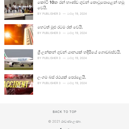
කෝටි 10ක රන් භාණ්ඩ ගුවන් තොටුපොළෙන් හමු
වෙයි.
BY
PUBLISHER 3
මාර්තු 19, 2024
හෙටත් මුළු රටම රත් වෙයි.
BY
PUBLISHER 3
මාර්තු 19, 2024
ශ්‍රී ලන්කන් ගුවන් යානයක් හදිසියේ ගොඩබස්වයි.
BY
PUBLISHER 3
මාර්තු 19, 2024
ලංගම බස් රථයක් පෙරළෙයි.
BY
PUBLISHER 3
මාර්තු 19, 2024
BACK TO TOP
© 2021
රාවණා ලංකා
.