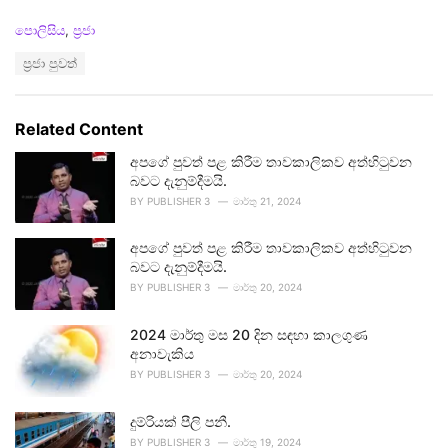
C
පොලිසිය
,
ප්‍රජා
a
T
ප්‍රජා පුවත්
t
a
e
g
g
s
o
Related Content
:
r
i
අපගේ පුවත් පළ කිරීම තාවකාලිකව අත්හිටුවන
e
බවට දැනුම්දීමයි.
s
BY
PUBLISHER 3
මාර්තු 21, 2024
:
අපගේ පුවත් පළ කිරීම තාවකාලිකව අත්හිටුවන
බවට දැනුම්දීමයි.
BY
PUBLISHER 3
මාර්තු 20, 2024
2024 මාර්තු මස 20 දින සඳහා කාලගුණ
අනාවැකිය
BY
PUBLISHER 3
මාර්තු 20, 2024
දුම්රියක් පීලි පනී.
BY
PUBLISHER 3
මාර්තු 19, 2024