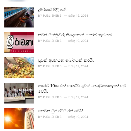
දුම්රියක් පීලි පනී.
BY
PUBLISHER 3
මාර්තු 19, 2024
තවත් මන්ත්‍රීවරු තිදෙනෙක් කෝප් හැර යති.
BY
PUBLISHER 3
මාර්තු 19, 2024
පුවක් අපනයන බෝගයක් කරයි.
BY
PUBLISHER 3
මාර්තු 19, 2024
කෝටි 10ක රන් භාණ්ඩ ගුවන් තොටුපොළෙන් හමු
වෙයි.
BY
PUBLISHER 3
මාර්තු 19, 2024
හෙටත් මුළු රටම රත් වෙයි.
BY
PUBLISHER 3
මාර්තු 19, 2024