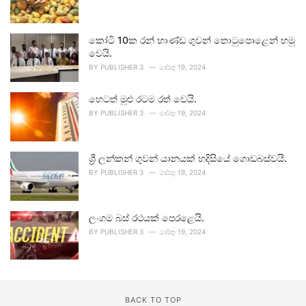
කෝටි 10ක රන් භාණ්ඩ ගුවන් තොටුපොළෙන් හමු
වෙයි.
BY
PUBLISHER 3
මාර්තු 19, 2024
හෙටත් මුළු රටම රත් වෙයි.
BY
PUBLISHER 3
මාර්තු 19, 2024
ශ්‍රී ලන්කන් ගුවන් යානයක් හදිසියේ ගොඩබස්වයි.
BY
PUBLISHER 3
මාර්තු 19, 2024
ලංගම බස් රථයක් පෙරළෙයි.
BY
PUBLISHER 3
මාර්තු 19, 2024
BACK TO TOP