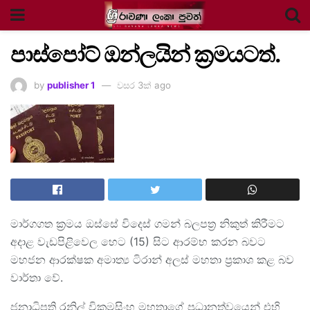
පාස්පෝට් ඔන්ලයින් ක්‍රමයටත්.
by
publisher 1
වසර 3ක් ago
මාර්ගගත ක්‍රමය ඔස්සේ විදෙස් ගමන් බලපත්‍ර නිකුත් කිරීමට
අදාළ වැඩපිළිවෙල හෙට (15) සිට ආරම්භ කරන බවට
මහජන ආරක්ෂක අමාත්‍ය ටිරාන් අලස් මහතා ප්‍රකාශ කළ බව
වාර්තා වේ.
ජනාධිපති රනිල් වික්‍රමසිංහ මහතාගේ ප්‍රධානත්වයෙන් එහි