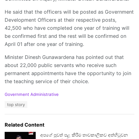
He said that the officers will be posted as Government
Development Officers at their respective posts,
42,500 who have completed one year of training will
be confirmed first and the rest will be confirmed on
April 01 after one year of training.
Minister Dinesh Gunawardena has pointed out that
about 22,000 public servants who receive such
permanent appointments have the opportunity to join
the teaching service of their choice.
C
Government Administrative
a
T
top story
t
a
e
g
g
s
o
Related Content
:
r
i
අපගේ පුවත් පළ කිරීම තාවකාලිකව අත්හිටුවන
e