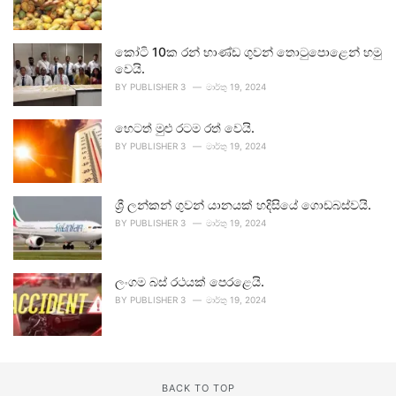
කෝටි 10ක රන් භාණ්ඩ ගුවන් තොටුපොළෙන් හමු
වෙයි.
BY
PUBLISHER 3
මාර්තු 19, 2024
හෙටත් මුළු රටම රත් වෙයි.
BY
PUBLISHER 3
මාර්තු 19, 2024
ශ්‍රී ලන්කන් ගුවන් යානයක් හදිසියේ ගොඩබස්වයි.
BY
PUBLISHER 3
මාර්තු 19, 2024
ලංගම බස් රථයක් පෙරළෙයි.
BY
PUBLISHER 3
මාර්තු 19, 2024
BACK TO TOP