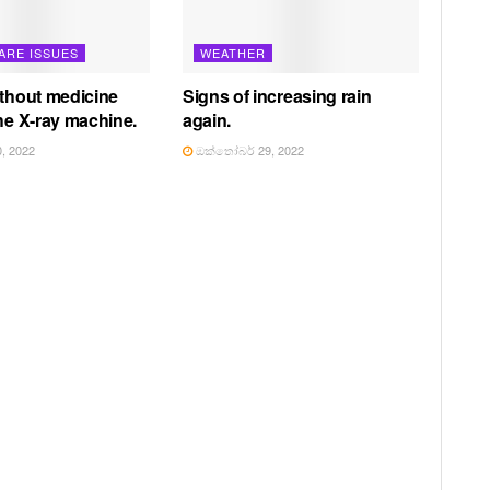
ARE ISSUES
WEATHER
ithout medicine
Signs of increasing rain
the X-ray machine.
again.
, 2022
ඔක්තෝබර් 29, 2022