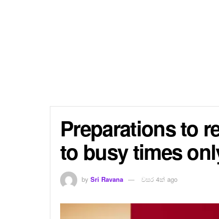
Preparations to re
to busy times onl
by
Sri Ravana
වසර 4ක් ago