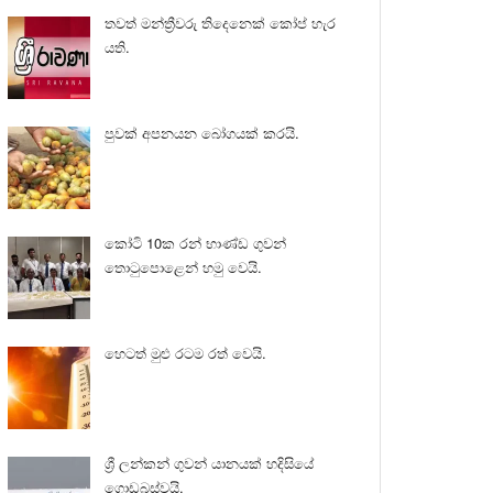
තවත් මන්ත්‍රීවරු තිදෙනෙක් කෝප් හැර
යති.
පුවක් අපනයන බෝගයක් කරයි.
කෝටි 10ක රන් භාණ්ඩ ගුවන්
තොටුපොළෙන් හමු වෙයි.
හෙටත් මුළු රටම රත් වෙයි.
ශ්‍රී ලන්කන් ගුවන් යානයක් හදිසියේ
ගොඩබස්වයි.