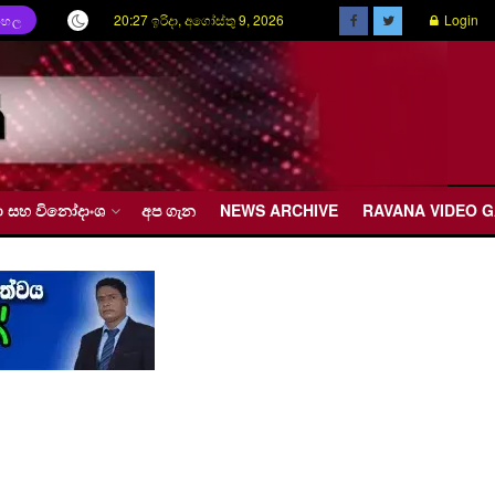
20:27 ඉරිදා, අගෝස්තු 9, 2026
Login
ිංහල
රීඩා සහ විනෝදාංශ
අප ගැන
NEWS ARCHIVE
RAVANA VIDEO 