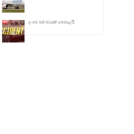
ලංගම බස් රථයක් පෙරළෙයි.