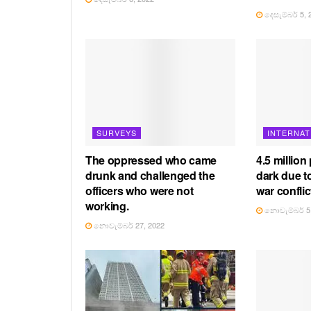
දෙසැම්බර් 5, 
SURVEYS
INTERNAT
The oppressed who came
4.5 million
drunk and challenged the
dark due t
officers who were not
war conflic
working.
නොවැම්බර් 5,
නොවැම්බර් 27, 2022