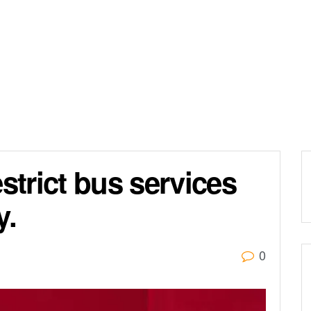
strict bus services
y.
0