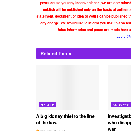
posts cause you any inconvenience, we are committed t
publish will be published only on the basis of authen
statement, document or idea of yours can be published th
any charge. We would like to inform you that this webs
false information and posts are made here 
author@
Related
Posts
HEALTH
SURVEYS
A big kidney thief to the line
Investigati
of the law.
who disapp
war.
දෙසැම්බර් 6, 2022