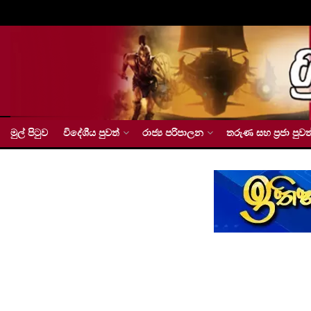
මුල් පිටුව
විදේශීය පුවත්
රාජ්‍ය පරිපාලන
තරුණ සහ ප්‍රජා පුවත