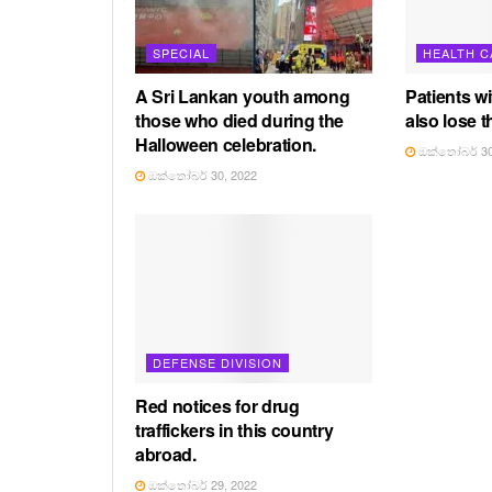
SPECIAL
HEALTH C
A Sri Lankan youth among
Patients w
those who died during the
also lose 
Halloween celebration.
ඔක්තෝබර් 30
ඔක්තෝබර් 30, 2022
DEFENSE DIVISION
Red notices for drug
traffickers in this country
abroad.
ඔක්තෝබර් 29, 2022