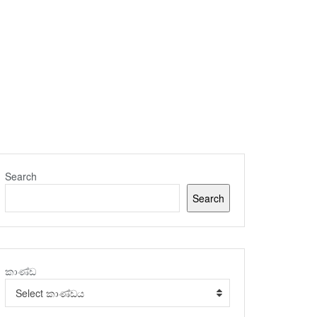
Search
Search
කාණ්ඩ
Select කාණ්ඩය