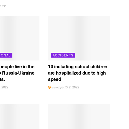
2022
IONAL
ACCIDENTS
 people live in the
10 including school children
o Russia-Ukraine
are hospitalized due to high
ts.
speed
 2022
නොවැම්බර් 2, 2022