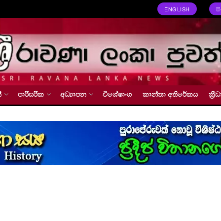
ENGLISH
ස
්
පාරිසරික
අධ්‍යාපන
විශේෂාංග
කාන්තා අතිරේකය
ක්‍