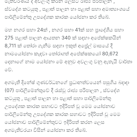
මැතිවරණය ද අවලංගු කරන ලෙසට රාජ්‍ය පරිපාලන ,
ස්වදේශ කටයුතු , පළාත් පාලන හා පළාත් සභා අමාත්‍යාංශයේ
පාර්ලිමේන්තු උපදේශක කාරක යෝජනා කර තිබේ.
මහ නගර සභා 24ක් , නගර සභා 41ක් සහ ප්‍රාදේශීය සභා
275 පළාත් පාලන ආයතන 340 ක් සඳහා අපේක්ෂකයින්
8,711 ක් තෝරා ගැනීම සඳහා ඉකුත් අප්‍රේල් මාසයේ දී
නාමයෝජනා කැඳවා තෝරාගත් අපේක්ෂකයෝ 80,672
දෙනාගේ නාම යෝජනා මේ අනුව අවලංගු වනු ඇතැයි වාර්තා
වේ.
අගමැති දිනේෂ් ගුණවර්ධනගේ ප්‍රධානත්වයෙන් පසුගිය බදාදා
(07) පාර්ලිමේන්තුවේ දී රැස්වූ රාජ්‍ය පරිපාලන , ස්වදේශ
කටයුතු , පළාත් පාලන හා පළාත් සභා පාර්ලිමේන්තු
උපදේශක කාරක සභාවට ඉදිරිපත් වූ මෙම යෝජනාව
පාර්ලිමේන්තු උපදේශක කාරක සභාවට ඉදිරිපත් වූ මෙම
යෝජනාව පාර්ලිමේන්තුවට ඉදිරිපත් කරන ලෙස
අගමැතිවරයා විසින් යෝජනා කර තිබේ.