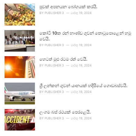
පුවක් අපනයන බෝගයක් කරයි.
BY
PUBLISHER 3
මාර්තු 19, 2024
කෝටි 10ක රන් භාණ්ඩ ගුවන් තොටුපොළෙන් හමු
වෙයි.
BY
PUBLISHER 3
මාර්තු 19, 2024
හෙටත් මුළු රටම රත් වෙයි.
BY
PUBLISHER 3
මාර්තු 19, 2024
ශ්‍රී ලන්කන් ගුවන් යානයක් හදිසියේ ගොඩබස්වයි.
BY
PUBLISHER 3
මාර්තු 19, 2024
ලංගම බස් රථයක් පෙරළෙයි.
BY
PUBLISHER 3
මාර්තු 19, 2024