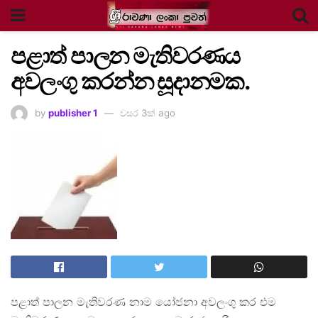
පළාත් පාලන මැතිවරණය
අවලංගු කරන්න සූදානමක.
by
publisher 1
වසර 3ක් ago
පළාත් පාලන මැතිවරණ නාම යෝජනා අවලංගු කර එම