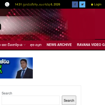
14:31 බ්‍රහස්පතින්දා, අගෝස්තු 6, 2026
Login
රීඩා සහ විනෝදාංශ
අප ගැන
NEWS ARCHIVE
RAVANA VIDEO 
Search
Search