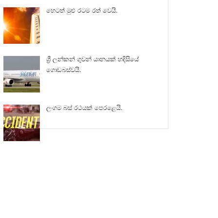
හෙටත් මුළු රටම රත් වෙයි.
ශ්‍රී ලන්කන් ගුවන් යානයක් හදිසියේ
ගොඩබස්වයි.
ලංගම බස් රථයක් පෙරළෙයි.