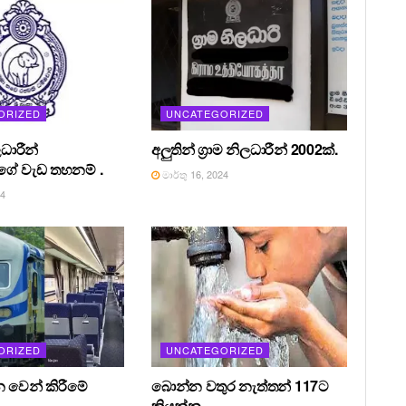
ORIZED
UNCATEGORIZED
ධාරීන්
අලුතින් ග්‍රාම නිලධාරීන් 2002ක්.
ේ වැඩ තහනම් .
මාර්තු 16, 2024
24
ORIZED
UNCATEGORIZED
න වෙන් කිරීමේ
බොන්න වතුර නැත්තන් 117ට
කියන්න.