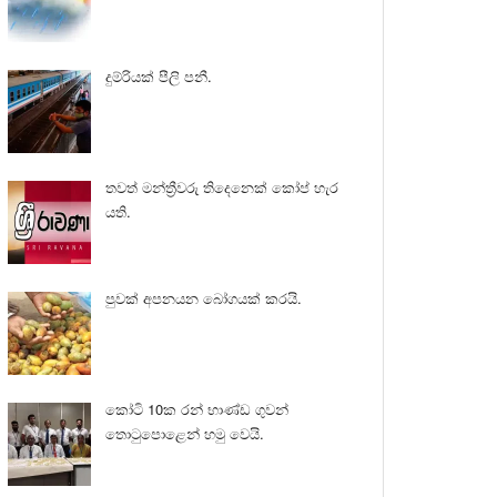
දුම්රියක් පීලි පනී.
තවත් මන්ත්‍රීවරු තිදෙනෙක් කෝප් හැර
යති.
පුවක් අපනයන බෝගයක් කරයි.
කෝටි 10ක රන් භාණ්ඩ ගුවන්
තොටුපොළෙන් හමු වෙයි.