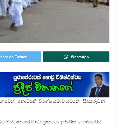
hare on Twitter
WhatsApp
ුවෙන් ජනාධිපති විශේෂ සමාව යටතේ සිරකරුවන්
 බව බන්ධනාගාර මාධ්‍ය ප්‍රකාශක අතිරේක කොමසාරිස්