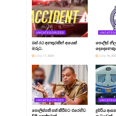
UNCATEGORIZED
UNCATEG
බස් රථ අනතුරකින් අයෙක්
පොලිස් නිල
මරුට.
දෙදෙනෙකුග
මාර්තු 17, 2024
මාර්තු 16, 20
UNCATEGORIZED
UNCATEG
පොලිස්පති පත් කිරීමට එරෙහිව
දුම්රිය ආස
FR පෙත්සමක්.
ගැටලුවක්.