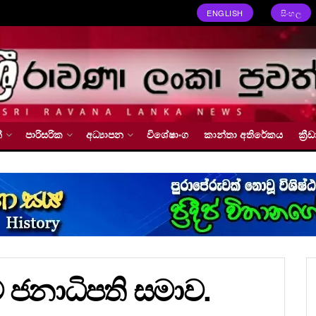
ENGLISH
සිංහල
්
පාරිසරික
අධ්‍යාපන
විශේෂාංග
කාන්තා අතිරේකය
ක්‍
 ජනාධිපති සමාව.