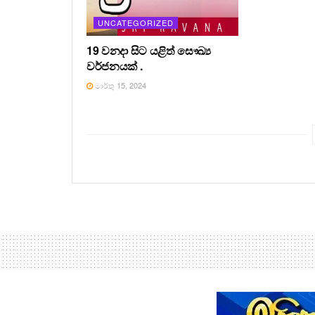
UNCATEGORIZED
19 වනදා සිට යළිත් සෞඛ්‍ය
වර්ජනයක් .
මාර්තු 15, 2024