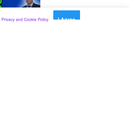
I Agree
r
Privacy and Cookie Policy
.
Search
Search
කාණ්ඩ
Select කාණ්ඩය
අපගේ පුවත් පළ කිරීම තාවකාලිකව අත්හිටුවන බවට
දැනුම්දීමයි.
අපගේ පුවත් පළ කිරීම තාවකාලිකව අත්හිටුවන බවට