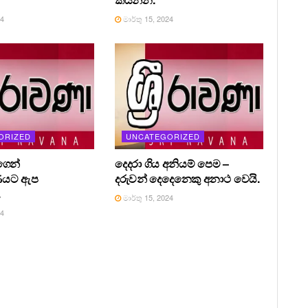
24
මාර්තු 15, 2024
ORIZED
UNCATEGORIZED
ෙන්
දෙදරා ගිය අනියම් පෙම –
ණයට ඇප
දරුවන් දෙදෙනෙකු අනාථ වෙයි.
.
මාර්තු 15, 2024
24