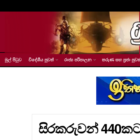
මුල් පිටුව
විදේශීය පුවත්
රාජ්‍ය පරිපාලන
තරුණ සහ ප්‍රජා පුවත
සිරකරුවන් 440කට