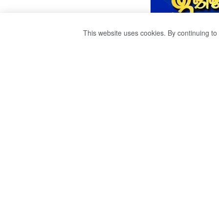
This website uses cookies. By continuing to 
අනුරපුරයට යන බැ
පණිවිඩයක් .
by
publisher 1
වසර 3ක් ago