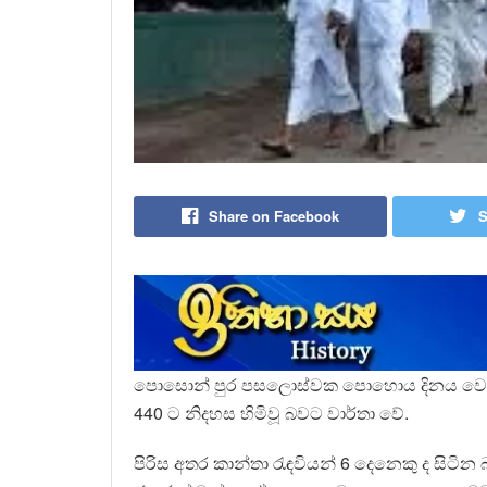
Share on Facebook
S
පොසොන් පුර පසලොස්වක පොහොය දිනය වෙන
440 ට නිදහස හිමිවූ බවට වාර්තා වේ.
පිරිස අතර කාන්තා රැඳවියන් 6 දෙනෙකු ද සිටින