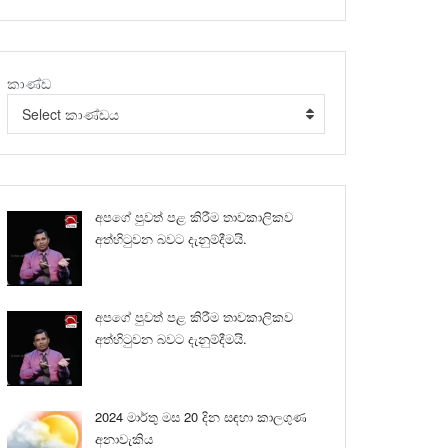
කාණ්ඩ
Select කාණ්ඩය
අපගේ පුවත් පළ කිරීම තාවකාලිකව
අත්හිටුවන බවට දැනුම්දීමයි.
අපගේ පුවත් පළ කිරීම තාවකාලිකව
අත්හිටුවන බවට දැනුම්දීමයි.
2024 මාර්තු මස 20 දින සඳහා කාලගුණ
අනාවැකිය