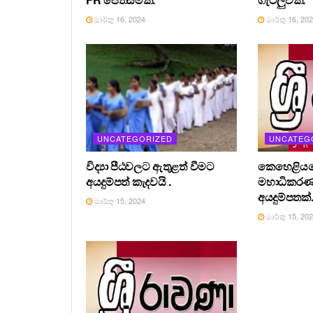
මාර්තු 16, 2024
මාර්තු 16, 20
UNCATEGORIZED
UNCATEG
විද්‍යා පීඨවලට ඇතුළත් වීමට
කෙහෙළියග
අයදුම්පත් කැදවයි .
මහාධිකර
අයදුම්පතක්
මාර්තු 15, 2024
මාර්තු 15, 20