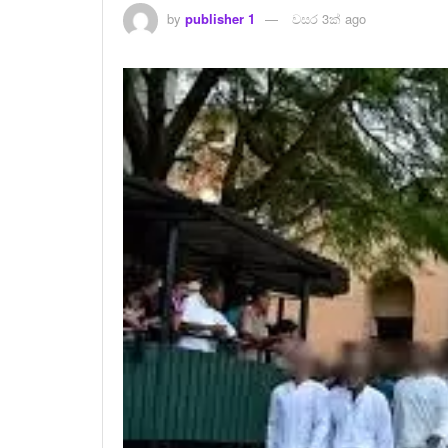
by
publisher 1
වසර 3ක් ago