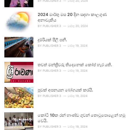
BY
PUBLISHER 3
මාර්තු 20, 2024
2024 මාර්තු මස 20 දින සඳහා කාලගුණ
අනාවැකිය
BY
PUBLISHER 3
මාර්තු 20, 2024
දුම්රියක් පීලි පනී.
BY
PUBLISHER 3
මාර්තු 19, 2024
තවත් මන්ත්‍රීවරු තිදෙනෙක් කෝප් හැර යති.
BY
PUBLISHER 3
මාර්තු 19, 2024
පුවක් අපනයන බෝගයක් කරයි.
BY
PUBLISHER 3
මාර්තු 19, 2024
කෝටි 10ක රන් භාණ්ඩ ගුවන් තොටුපොළෙන් හමු
වෙයි.
BY
PUBLISHER 3
මාර්තු 19, 2024