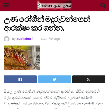
උණ රෝගීන් මදුරුවන්ගෙන්
ආරක්ෂා කර ගන්න.
by
publisher 1
වසර 3ක් ago
සියලු උණ රෝගීන් මදුරුවන්ගෙන් ආරක්ෂා කිරීම කෙරෙහි
වැඩි අවධානයක් යොමු කිරීම පිළිබඳව දැනුවත් කිරීමේ
වැදගත්කම ඩෙංගු මර්දන විශේෂඥ කමිටුවේ සභාපතිනි රාජ්‍ය