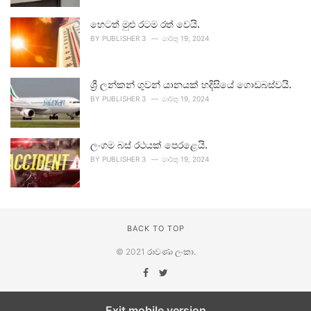
හෙටත් මුළු රටම රත් වෙයි.
BY
PUBLISHER 3
මාර්තු 19, 2024
ශ්‍රී ලන්කන් ගුවන් යානයක් හදිසියේ ගොඩබස්වයි.
BY
PUBLISHER 3
මාර්තු 19, 2024
ලංගම බස් රථයක් පෙරළෙයි.
BY
PUBLISHER 3
මාර්තු 19, 2024
BACK TO TOP
© 2021
රාවණා ලංකා
.
Exit mobile version