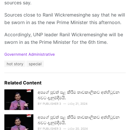
sources say.
Sources close to Ranil Wickremesinghe say that he will
be sworn in as the new Prime Minister this afternoon.
Accordingly, UNP leader Ranil Wickremesinghe will be
sworn in as the Prime Minister for the 6th time.
C
Government Administrative
a
T
hot story
special
t
a
e
g
g
s
o
Related Content
:
r
i
අපගේ පුවත් පළ කිරීම තාවකාලිකව අත්හිටුවන
e
බවට දැනුම්දීමයි.
s
BY
PUBLISHER 3
මාර්තු 21, 2024
:
අපගේ පුවත් පළ කිරීම තාවකාලිකව අත්හිටුවන
බවට දැනුම්දීමයි.
BY
PUBLISHER 3
මාර්තු 20, 2024