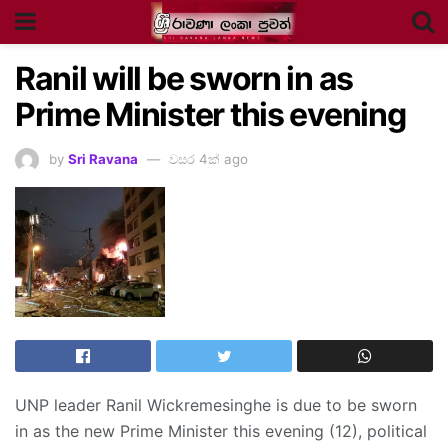
Ranil will be sworn in as
Prime Minister this evening
by
Sri Ravana
වසර 4ක් ago
UNP leader Ranil Wickremesinghe is due to be sworn
in as the new Prime Minister this evening (12), political