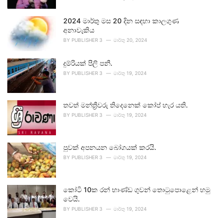
2024 මාර්තු මස 20 දින සඳහා කාලගුණ
අනාවැකිය
BY
PUBLISHER 3
මාර්තු 20, 2024
දුම්රියක් පීලි පනී.
BY
PUBLISHER 3
මාර්තු 19, 2024
තවත් මන්ත්‍රීවරු තිදෙනෙක් කෝප් හැර යති.
BY
PUBLISHER 3
මාර්තු 19, 2024
පුවක් අපනයන බෝගයක් කරයි.
BY
PUBLISHER 3
මාර්තු 19, 2024
කෝටි 10ක රන් භාණ්ඩ ගුවන් තොටුපොළෙන් හමු
වෙයි.
BY
PUBLISHER 3
මාර්තු 19, 2024