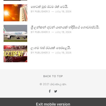
හෙටත් මුළු රටම රත් වෙයි.
BY
PUBLISHER 3
මාර්තු 19, 2024
ශ්‍රී ලන්කන් ගුවන් යානයක් හදිසියේ ගොඩබස්වයි.
BY
PUBLISHER 3
මාර්තු 19, 2024
ලංගම බස් රථයක් පෙරළෙයි.
BY
PUBLISHER 3
මාර්තු 19, 2024
BACK TO TOP
© 2021
රාවණා ලංකා
.
Exit mobile version