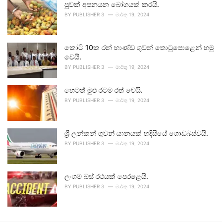
පුවක් අපනයන බෝගයක් කරයි.
BY
PUBLISHER 3
මාර්තු 19, 2024
කෝටි 10ක රන් භාණ්ඩ ගුවන් තොටුපොළෙන් හමු
වෙයි.
BY
PUBLISHER 3
මාර්තු 19, 2024
හෙටත් මුළු රටම රත් වෙයි.
BY
PUBLISHER 3
මාර්තු 19, 2024
ශ්‍රී ලන්කන් ගුවන් යානයක් හදිසියේ ගොඩබස්වයි.
BY
PUBLISHER 3
මාර්තු 19, 2024
ලංගම බස් රථයක් පෙරළෙයි.
BY
PUBLISHER 3
මාර්තු 19, 2024