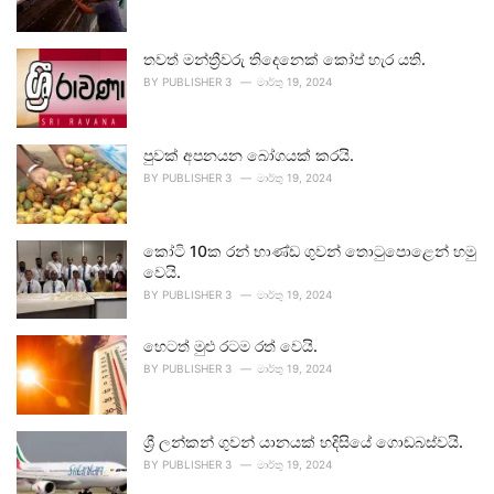
තවත් මන්ත්‍රීවරු තිදෙනෙක් කෝප් හැර යති.
BY
PUBLISHER 3
මාර්තු 19, 2024
පුවක් අපනයන බෝගයක් කරයි.
BY
PUBLISHER 3
මාර්තු 19, 2024
කෝටි 10ක රන් භාණ්ඩ ගුවන් තොටුපොළෙන් හමු
වෙයි.
BY
PUBLISHER 3
මාර්තු 19, 2024
හෙටත් මුළු රටම රත් වෙයි.
BY
PUBLISHER 3
මාර්තු 19, 2024
ශ්‍රී ලන්කන් ගුවන් යානයක් හදිසියේ ගොඩබස්වයි.
BY
PUBLISHER 3
මාර්තු 19, 2024