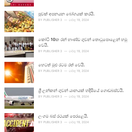
පුවක් අපනයන බෝගයක් කරයි.
BY
PUBLISHER 3
මාර්තු 19, 2024
කෝටි 10ක රන් භාණ්ඩ ගුවන් තොටුපොළෙන් හමු
වෙයි.
BY
PUBLISHER 3
මාර්තු 19, 2024
හෙටත් මුළු රටම රත් වෙයි.
BY
PUBLISHER 3
මාර්තු 19, 2024
ශ්‍රී ලන්කන් ගුවන් යානයක් හදිසියේ ගොඩබස්වයි.
BY
PUBLISHER 3
මාර්තු 19, 2024
ලංගම බස් රථයක් පෙරළෙයි.
BY
PUBLISHER 3
මාර්තු 19, 2024