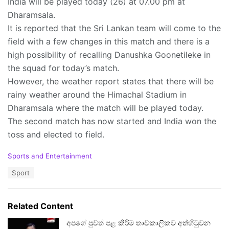
India will be played today (26) at 07.00 pm at
Dharamsala.
It is reported that the Sri Lankan team will come to the
field with a few changes in this match and there is a
high possibility of recalling Danushka Goonetileke in
the squad for today’s match.
However, the weather report states that there will be
rainy weather around the Himachal Stadium in
Dharamsala where the match will be played today.
The second match has now started and India won the
toss and elected to field.
C
Sports and Entertainment
a
T
Sport
t
a
e
g
g
s
o
Related Content
:
r
i
අපගේ පුවත් පළ කිරීම තාවකාලිකව අත්හිටුවන