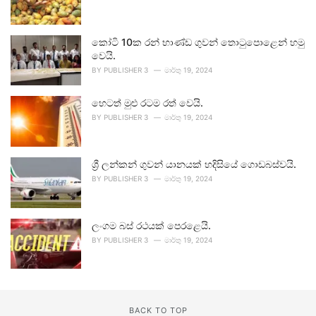
කෝටි 10ක රන් භාණ්ඩ ගුවන් තොටුපොළෙන් හමු
වෙයි.
BY
PUBLISHER 3
මාර්තු 19, 2024
හෙටත් මුළු රටම රත් වෙයි.
BY
PUBLISHER 3
මාර්තු 19, 2024
ශ්‍රී ලන්කන් ගුවන් යානයක් හදිසියේ ගොඩබස්වයි.
BY
PUBLISHER 3
මාර්තු 19, 2024
ලංගම බස් රථයක් පෙරළෙයි.
BY
PUBLISHER 3
මාර්තු 19, 2024
BACK TO TOP