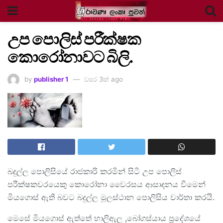
උප පොලිස් පරීක්ෂක
කොරෝනාවට බිලි.
by
publisher 1
වසර 3ක් ago
බදුල්ල පොලිසියේ රාජකාරි කරමින් සිටි උප පොලිස්
පරීක්ෂකවරයෙකු කොරෝනා වෛරසය ආසාදනය වීමෙන්
මියගොස් ඇති බවට බදුල්ල මූලස්ථාන පොලිසිය වාර්තා කරයි.
මෙසේ මියගොස් ඇත්තේ හාලිඇල ,බෝගස්යාය ප්‍රදේශයේ