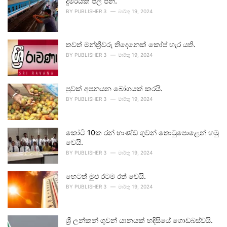
දුම්රියක් පීලි පනී.
BY
PUBLISHER 3
මාර්තු 19, 2024
තවත් මන්ත්‍රීවරු තිදෙනෙක් කෝප් හැර යති.
BY
PUBLISHER 3
මාර්තු 19, 2024
පුවක් අපනයන බෝගයක් කරයි.
BY
PUBLISHER 3
මාර්තු 19, 2024
කෝටි 10ක රන් භාණ්ඩ ගුවන් තොටුපොළෙන් හමු
වෙයි.
BY
PUBLISHER 3
මාර්තු 19, 2024
හෙටත් මුළු රටම රත් වෙයි.
BY
PUBLISHER 3
මාර්තු 19, 2024
ශ්‍රී ලන්කන් ගුවන් යානයක් හදිසියේ ගොඩබස්වයි.