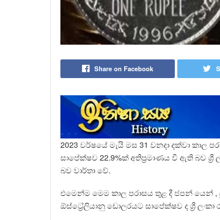
Share on Facebook
S
2023 වර්ෂයේ මැයි මස 31 වනදා දක්වා කාල පර
සාපේක්ෂව 22.9%ක් අතිප්‍රමාණය වී ඇති බව ශ්‍ර
බව වාර්තා වේ.
එමෙන්ම මෙම කාල පරාසය තුළ දී ජපන් යෙන් , යූ
ඕස්ට්‍රේලියානු ඩොලරයට සාපේක්ෂව ද ශ්‍රී ලංකා 