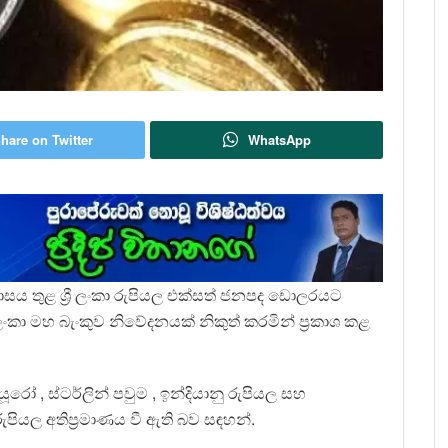
hare on Twitter
WhatsApp
ාසය තුළ ශ්‍රී ලංකා රුපියල එක්සත් ජනපද ඩොලරයට
ී ලංකා මහ බැංකුව නිවේදනයක් නිකුත් කරමින් ප්‍රකාශ කළ
රෝ , ස්ටර්ලින් පවුම , ඉන්දියානු රුපියල සහ
රුපියල අතිප්‍රමාණය වී ඇති බව සඳහන්.