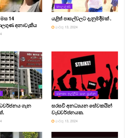
කාලගුණ
ු මස 14
යළිත් පාසල්වලට දැනුම්දීමක් .
කාලගුණ අනාවැකිය
මාර්තු 13, 2024
24
්
ජනතා ඉල්ලීම් සහ ප්‍රශ්න
ැඩවර්ජනය ගැන
සරසවි අනධ්‍යයන සේවකයින්
්.
වැඩවර්ජනයක.
24
මාර්තු 13, 2024