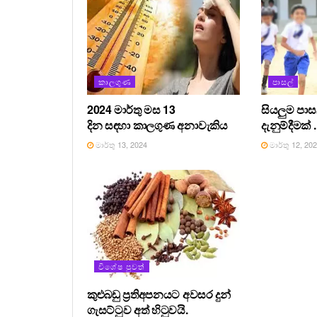
කාලගුණ
පාසල්
2024 මාර්තු මස 13
සියලුම පා
දින සඳහා කාලගුණ අනාවැකිය
දැනුම්දීමක් .
මාර්තු 13, 2024
මාර්තු 12, 20
විශේෂ පුවත්
කුළුබඩු ප්‍රතිඅපනයට අවසර දුන්
ගැසට්ටුව අත් හිටුවයි.