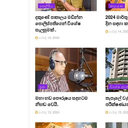
පොලිසිය
කාලගුණ
දකුණේ පාතාලය මඩින්න
2024 මාර්ත
පොලිස්පතිගෙන් විශේෂ
දින සඳහා 
සැලසුමක් .
මාර්තු 14, 20
මාර්තු 14, 2024
ප්‍රජා
විශේෂ පුවත
මහා හඩ පෞරුෂය සදහටම
තැපෑලේ ව
නිහඬ වෙයි.
පරීක්ෂණයක
මාර්තු 13, 2024
මාර්තු 13, 20