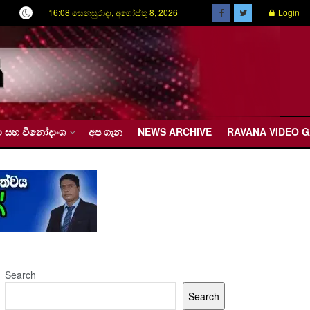
16:08 සෙනසුරාදා, අගෝස්තු 8, 2026
Login
රීඩා සහ විනෝදාංශ
අප ගැන
NEWS ARCHIVE
RAVANA VIDEO 
Search
Search