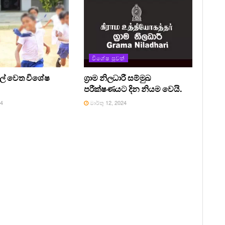
විශේෂ පුවත්
සල් වෙත විශේෂ
ග්‍රාම නිලධාරී සම්මුඛ
පරීක්ෂණයට දින නියම වෙයි.
24
මාර්තු 12, 2024