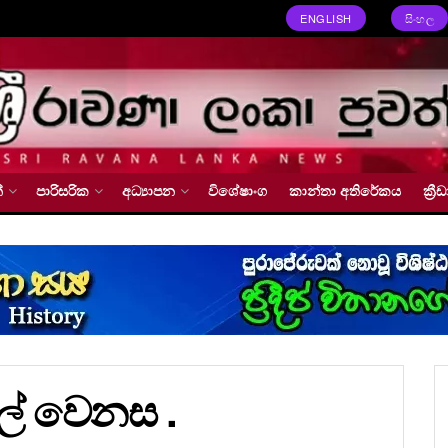
ENGLISH
සිංහල
්
පාරිසරික
අධ්‍යාපන
විශේෂාංග
කාන්තා අතිරේකය
ක්‍
ලේ වෙනස .