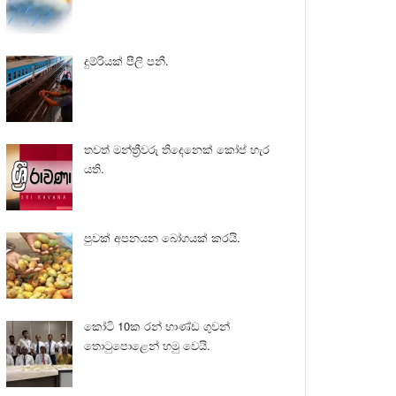
දුම්රියක් පීලි පනී.
තවත් මන්ත්‍රීවරු තිදෙනෙක් කෝප් හැර
යති.
පුවක් අපනයන බෝගයක් කරයි.
කෝටි 10ක රන් භාණ්ඩ ගුවන්
තොටුපොළෙන් හමු වෙයි.