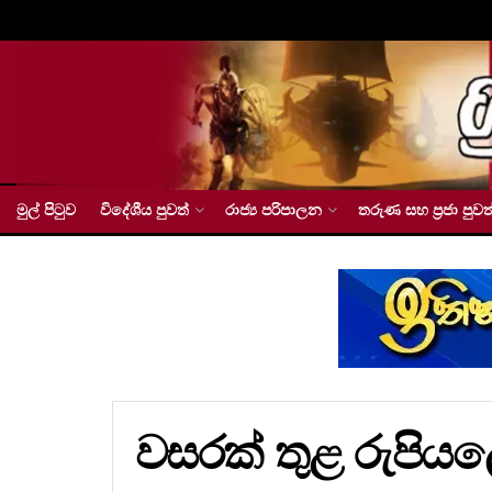
මුල් පිටුව
විදේශීය පුවත්
රාජ්‍ය පරිපාලන
තරුණ සහ ප්‍රජා පුවත
වසරක් තුළ රුපිය