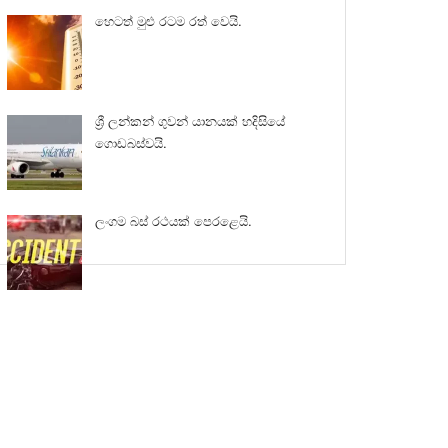
හෙටත් මුළු රටම රත් වෙයි.
ශ්‍රී ලන්කන් ගුවන් යානයක් හදිසියේ
ගොඩබස්වයි.
ලංගම බස් රථයක් පෙරළෙයි.