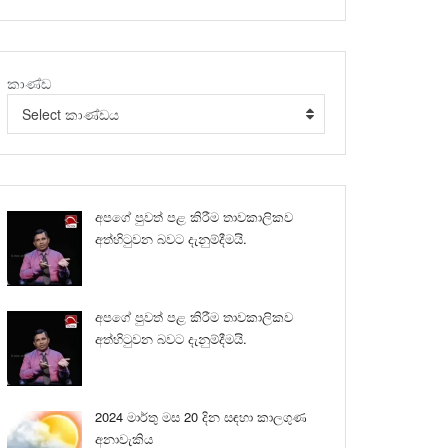
කාණ්ඩ
Select කාණ්ඩය
අපගේ පුවත් පළ කිරීම තාවකාලිකව
අත්හිටුවන බවට දැනුම්දීමයි.
අපගේ පුවත් පළ කිරීම තාවකාලිකව
අත්හිටුවන බවට දැනුම්දීමයි.
2024 මාර්තු මස 20 දින සඳහා කාලගුණ
අනාවැකිය