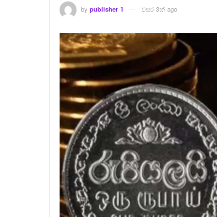
by
publisher 1
වසර 3ක් ago