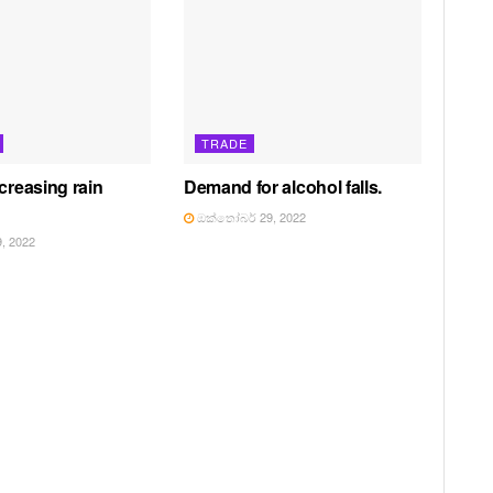
TRADE
creasing rain
Demand for alcohol falls.
ඔක්තෝබර් 29, 2022
, 2022