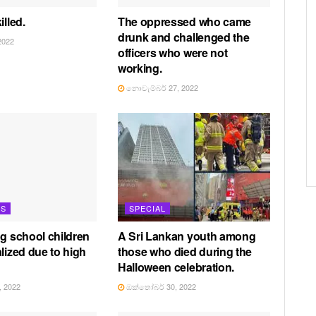
illed.
The oppressed who came
drunk and challenged the
2022
officers who were not
working.
නොවැම්බර් 27, 2022
TS
SPECIAL
ng school children
A Sri Lankan youth among
lized due to high
those who died during the
Halloween celebration.
 2022
ඔක්තෝබර් 30, 2022