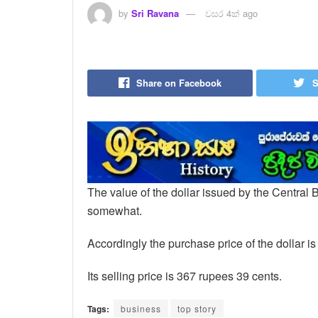
by
Sri Ravana
වසර 4ක් ago
Share on Facebook
S
The value of the dollar issued by the Central 
somewhat.
Accordingly the purchase price of the dollar i
Its selling price is 367 rupees 39 cents.
Tags:
business
top story