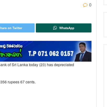
0
hare on Twitter
WhatsApp
Bank of Sri Lanka today (23) has depreciated
s 356 rupees 67 cents.