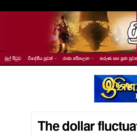
මුල් පිටුව
විදේශීය පුවත්
රාජ්‍ය පරිපාලන
තරුණ සහ ප්‍රජා පුවත
The dollar fluctu