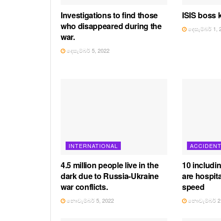
Investigations to find those
ISIS boss k
who disappeared during the
දෙසැම්බර් 1, 
war.
දෙසැම්බර් 5, 2022
INTERNATIONAL
ACCIDEN
4.5 million people live in the
10 includi
dark due to Russia-Ukraine
are hospita
war conflicts.
speed
නොවැම්බර් 5, 2022
නොවැම්බර් 2,