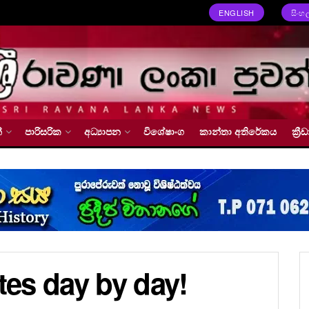
ENGLISH
සිංහ
්
පාරිසරික
අධ්‍යාපන
විශේෂාංග
කාන්තා අතිරේකය
ක්‍
ates day by day!