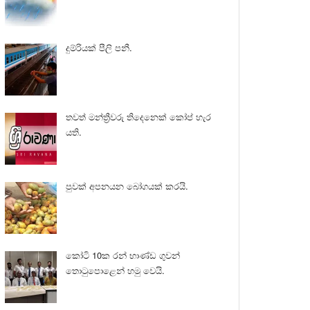
දුම්රියක් පීලි පනී.
තවත් මන්ත්‍රීවරු තිදෙනෙක් කෝප් හැර
යති.
පුවක් අපනයන බෝගයක් කරයි.
කෝටි 10ක රන් භාණ්ඩ ගුවන්
තොටුපොළෙන් හමු වෙයි.