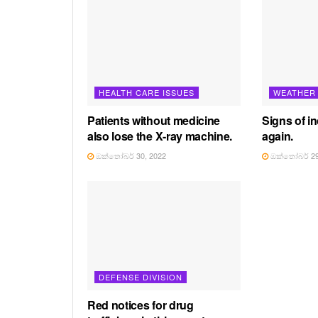
HEALTH CARE ISSUES
WEATHER
Patients without medicine
Signs of in
also lose the X-ray machine.
again.
ඔක්තෝබර් 30, 2022
ඔක්තෝබර් 29
DEFENSE DIVISION
Red notices for drug