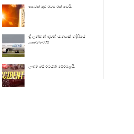
හෙටත් මුළු රටම රත් වෙයි.
ශ්‍රී ලන්කන් ගුවන් යානයක් හදිසියේ
ගොඩබස්වයි.
ලංගම බස් රථයක් පෙරළෙයි.