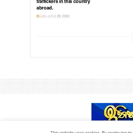
traffickers in this country
abroad.
ඔක්තෝබර් 29, 2022
This website uses cookies. By continuing to 