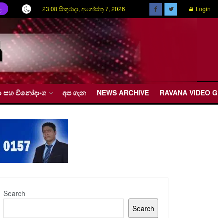
23:08 සිකුරාදා, අගෝස්තු 7, 2026
Login
ල
රීඩා සහ විනෝදාංශ
අප ගැන
NEWS ARCHIVE
RAVANA VIDEO 
Search
Search