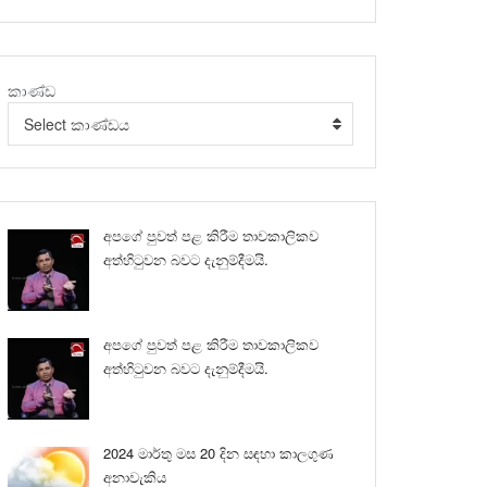
කාණ්ඩ
Select කාණ්ඩය
අපගේ පුවත් පළ කිරීම තාවකාලිකව
අත්හිටුවන බවට දැනුම්දීමයි.
අපගේ පුවත් පළ කිරීම තාවකාලිකව
අත්හිටුවන බවට දැනුම්දීමයි.
2024 මාර්තු මස 20 දින සඳහා කාලගුණ
අනාවැකිය