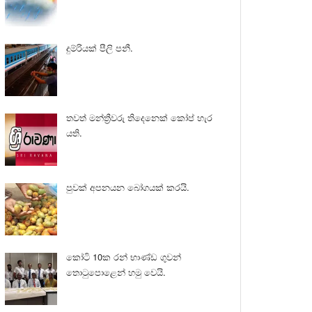
දුම්රියක් පීලි පනී.
තවත් මන්ත්‍රීවරු තිදෙනෙක් කෝප් හැර
යති.
පුවක් අපනයන බෝගයක් කරයි.
කෝටි 10ක රන් භාණ්ඩ ගුවන්
තොටුපොළෙන් හමු වෙයි.