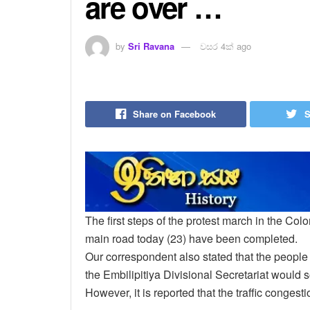
are over …
by
Sri Ravana
වසර 4ක් ago
Share on Facebook
S
The first steps of the protest march in the C
main road today (23) have been completed.
Our correspondent also stated that the peopl
the Embilipitiya Divisional Secretariat would 
However, it is reported that the traffic congest