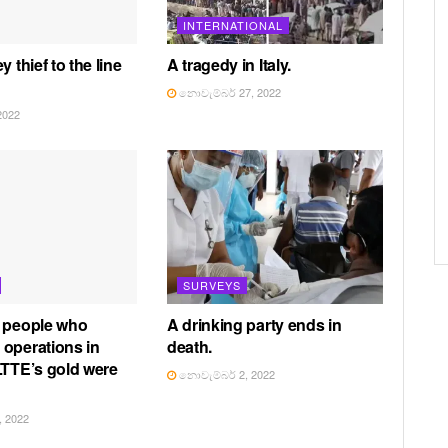
INTERNATIONAL
y thief to the line
A tragedy in Italy.
නොවැම්බර් 27, 2022
2022
SURVEYS
f people who
A drinking party ends in
operations in
death.
LTTE’s gold were
නොවැම්බර් 2, 2022
 2022