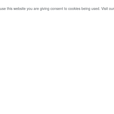
use this website you are giving consent to cookies being used. Visit ou
 පියවර නිමා විය…
0