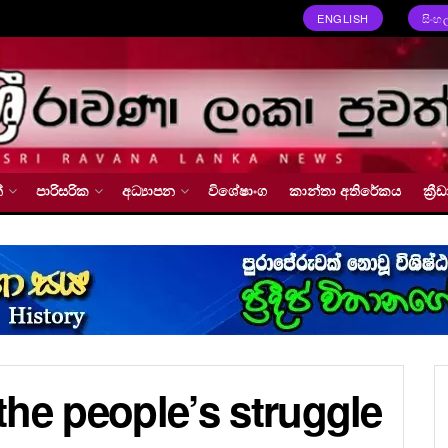
ENGLISH
සිංහ
්
පාරිසරික
අධ්‍යාපන
විශේෂාංග
කාන්තා අතිරේකය
ක්‍
 the people’s struggle