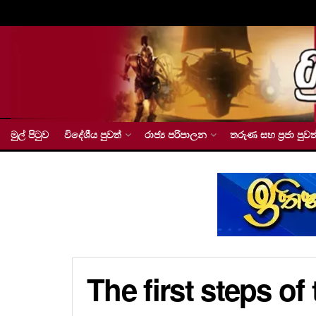
මුල් පිටුව
විදේශීය පුවත්
රාජ්‍ය පරිපාලන
තරුණ සහ ප්‍රජා පුවත
The first steps of