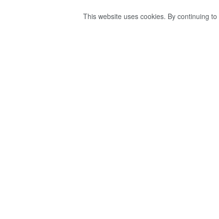
This website uses cookies. By continuing to 
ජනතා සටනේ ප්‍රථම
by
Ravana
වසර 4ක් ago