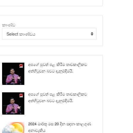
කාණ්ඩ
Select කාණ්ඩය
අපගේ පුවත් පළ කිරීම තාවකාලිකව
අත්හිටුවන බවට දැනුම්දීමයි.
අපගේ පුවත් පළ කිරීම තාවකාලිකව
අත්හිටුවන බවට දැනුම්දීමයි.
2024 මාර්තු මස 20 දින සඳහා කාලගුණ
අනාවැකිය