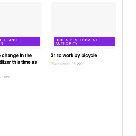
TURE AND
URBEN DEVELOPMENT
ON
AUTHORITY
o change in the
31 to work by bicycle
tilizer this time as
ඔක්තෝබර් 28, 2022
, 2022