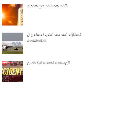
හෙටත් මුළු රටම රත් වෙයි.
ශ්‍රී ලන්කන් ගුවන් යානයක් හදිසියේ
ගොඩබස්වයි.
ලංගම බස් රථයක් පෙරළෙයි.