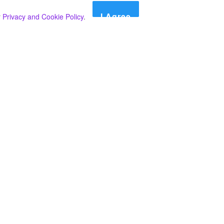
I Agree
r
Privacy and Cookie Policy
.
Search
Search
කාණ්ඩ
Select කාණ්ඩය
අපගේ පුවත් පළ කිරීම තාවකාලිකව අත්හිටුවන බවට
දැනුම්දීමයි.
අපගේ පුවත් පළ කිරීම තාවකාලිකව අත්හිටුවන බවට
දැනුම්දීමයි.