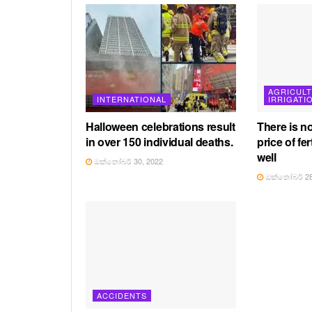
AGRICUL
INTERNATIONAL
IRRIGATI
Halloween celebrations result
There is n
in over 150 individual deaths.
price of fer
well
ඔක්තෝබර් 30, 2022
ඔක්තෝබර් 28
ACCIDENTS