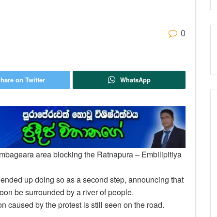
0
hare on Twitter
WhatsApp
olombageara area blocking the Ratnapura – Embilipitiya
e ended up doing so as a second step, announcing that
soon be surrounded by a river of people.
ion caused by the protest is still seen on the road.