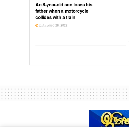
An 8-year-old son loses his
father when a motorcycle
collides with a train
ඔක්තෝබර් 28, 2022