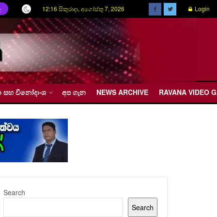
12:16 සිකුරාදා, අගෝස්තු 7, 2026
Login
ල
රීඩා සහ විනෝදාංශ
අප ගැන
NEWS ARCHIVE
RAVANA VIDEO 
Search
Search