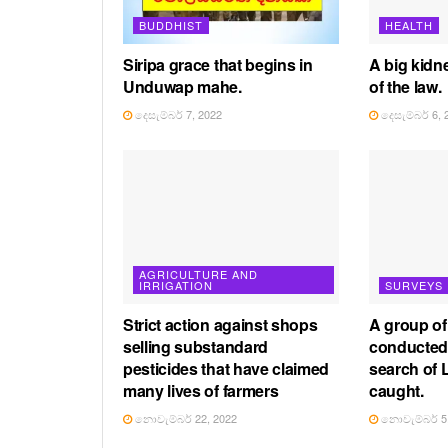
BUDDHIST
HEALTH
Siripa grace that begins in
A big kidne
Unduwap mahe.
of the law.
දෙසැම්බර් 7, 2022
දෙසැම්බර් 6, 
AGRICULTURE AND
IRRIGATION
SURVEYS
Strict action against shops
A group o
selling substandard
conducted 
pesticides that have claimed
search of 
many lives of farmers
caught.
නොවැම්බර් 22, 2022
නොවැම්බර් 5,