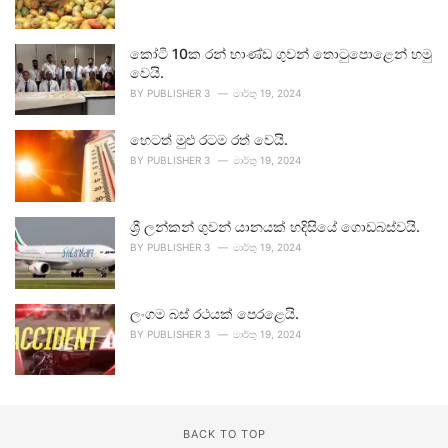
කෝටි 10ක රන් භාණ්ඩ ගුවන් තොටුපොළෙන් හමු
වෙයි.
BY
PUBLISHER 3
මාර්තු 19, 2024
හෙටත් මුළු රටම රත් වෙයි.
BY
PUBLISHER 3
මාර්තු 19, 2024
ශ්‍රී ලන්කන් ගුවන් යානයක් හදිසියේ ගොඩබස්වයි.
BY
PUBLISHER 3
මාර්තු 19, 2024
ලංගම බස් රථයක් පෙරළෙයි.
BY
PUBLISHER 3
මාර්තු 19, 2024
BACK TO TOP