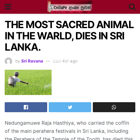
THE MOST SACRED ANIMAL
IN THE WARLD, DIES IN SRI
LANKA.
by
Sri Ravana
වසර 4ක් ago
Nedungamuwe Raja Hasthiya, who carried the coffin
of the main perahera festivals in Sri Lanka, including
the Perahera of the Temple of the Tooth, has died this