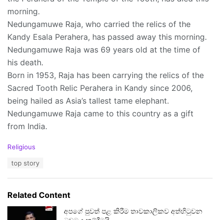
morning.
Nedungamuwe Raja, who carried the relics of the
Kandy Esala Perahera, has passed away this morning.
Nedungamuwe Raja was 69 years old at the time of
his death.
Born in 1953, Raja has been carrying the relics of the
Sacred Tooth Relic Perahera in Kandy since 2006,
being hailed as Asia’s tallest tame elephant.
Nedungamuwe Raja came to this country as a gift
from India.
C
Religious
a
T
top story
t
a
e
g
g
s
o
Related Content
:
r
i
අපගේ පුවත් පළ කිරීම තාවකාලිකව අත්හිටුවන
e