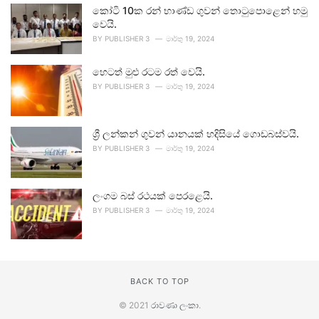
කෝටි 10ක රන් භාණ්ඩ ගුවන් තොටුපොළෙන් හමු
වෙයි.
BY
PUBLISHER 3
මාර්තු 19, 2024
හෙටත් මුළු රටම රත් වෙයි.
BY
PUBLISHER 3
මාර්තු 19, 2024
ශ්‍රී ලන්කන් ගුවන් යානයක් හදිසියේ ගොඩබස්වයි.
BY
PUBLISHER 3
මාර්තු 19, 2024
ලංගම බස් රථයක් පෙරළෙයි.
BY
PUBLISHER 3
මාර්තු 19, 2024
BACK TO TOP
© 2021
රාවණා ලංකා
.