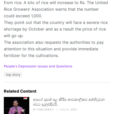
from rice. A kilo of rice will increase to Rs. The United
Rice Growers’ Association warns that the number
could exceed 1,000.
They point out that the country will face a severe rice
shortage by October and as a result the price of rice
will go up.
The association also requests the authorities to pay
attention to this situation and provide immediate
fertilizer for the cultivations.
C
People's Depression issues and Questions
a
T
top story
t
a
e
g
g
s
o
Related Content
:
r
i
අපගේ පුවත් පළ කිරීම තාවකාලිකව අත්හිටුවන
e
බවට දැනුම්දීමයි.
s
BY
PUBLISHER 3
මාර්තු 21, 2024
: