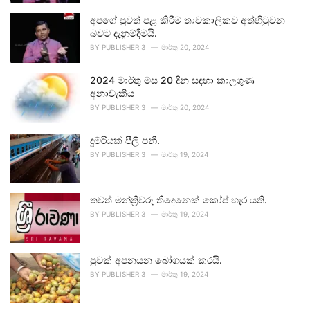
අපගේ පුවත් පළ කිරීම තාවකාලිකව අත්හිටුවන
බවට දැනුම්දීමයි.
BY
PUBLISHER 3
මාර්තු 20, 2024
2024 මාර්තු මස 20 දින සඳහා කාලගුණ
අනාවැකිය
BY
PUBLISHER 3
මාර්තු 20, 2024
දුම්රියක් පීලි පනී.
BY
PUBLISHER 3
මාර්තු 19, 2024
තවත් මන්ත්‍රීවරු තිදෙනෙක් කෝප් හැර යති.
BY
PUBLISHER 3
මාර්තු 19, 2024
පුවක් අපනයන බෝගයක් කරයි.
BY
PUBLISHER 3
මාර්තු 19, 2024