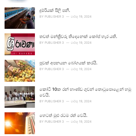
දුම්රියක් පීලි පනී.
BY
PUBLISHER 3
මාර්තු 19, 2024
තවත් මන්ත්‍රීවරු තිදෙනෙක් කෝප් හැර යති.
BY
PUBLISHER 3
මාර්තු 19, 2024
පුවක් අපනයන බෝගයක් කරයි.
BY
PUBLISHER 3
මාර්තු 19, 2024
කෝටි 10ක රන් භාණ්ඩ ගුවන් තොටුපොළෙන් හමු
වෙයි.
BY
PUBLISHER 3
මාර්තු 19, 2024
හෙටත් මුළු රටම රත් වෙයි.
BY
PUBLISHER 3
මාර්තු 19, 2024