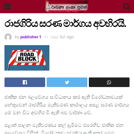
රාජගිරිය සරණ මාර්ගය අවහිරයි.
by
publisher 1
වසර 3ක් ago
ජාතික ජන බලවේගය සංවිධානය කර ඇති විරෝධතාවයක්
හේතුවෙන් රාජගිරිය මැතිවරණ කාර්‍යාලය අසළ සරණ මාර්ගය
මේ වන විට අවහිර වී ඇති බව වාර්තා වේ.
පළාත් පාලන මැතිවරණය කල් දැමීමට එරෙහිව ජාතික ජන
බලවේගය විසින් විරෝධතාව පවත්වා ඇති අතර මෙම