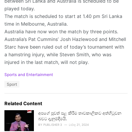
between Sri Lanka and Australia is scheduled to be
played today.
The match is scheduled to start at 1.40 pm Sri Lanka
time in Melbourne, Australia.
Australia have now won the match by three points.
Australia’s Pat Cummins’ Josh Hazlewood and Mitchell
Starc have been ruled out of today’s tournament with
a hamstring injury, while Steven Smith, who was
injured in the last match, will not play.
C
Sports and Entertainment
a
T
Sport
t
a
e
g
g
s
o
Related Content
:
r
i
අපගේ පුවත් පළ කිරීම තාවකාලිකව අත්හිටුවන
e
බවට දැනුම්දීමයි.
s
BY
PUBLISHER 3
මාර්තු 21, 2024
: