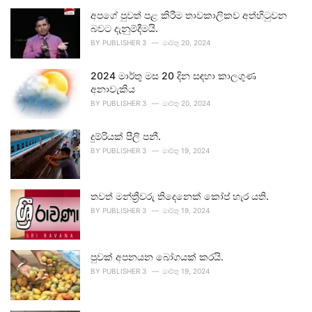
අපගේ පුවත් පළ කිරීම තාවකාලිකව අත්හිටුවන
බවට දැනුම්දීමයි.
BY
PUBLISHER 3
මාර්තු 20, 2024
2024 මාර්තු මස 20 දින සඳහා කාලගුණ
අනාවැකිය
BY
PUBLISHER 3
මාර්තු 20, 2024
දුම්රියක් පීලි පනී.
BY
PUBLISHER 3
මාර්තු 19, 2024
තවත් මන්ත්‍රීවරු තිදෙනෙක් කෝප් හැර යති.
BY
PUBLISHER 3
මාර්තු 19, 2024
පුවක් අපනයන බෝගයක් කරයි.
BY
PUBLISHER 3
මාර්තු 19, 2024