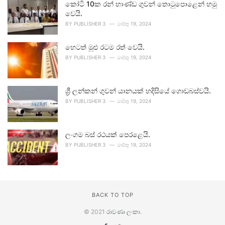
කෝටි 10ක රන් භාණ්ඩ ගුවන් තොටුපොළෙන් හමු
වෙයි.
BY
PUBLISHER 3
මාර්තු 19, 2024
හෙටත් මුළු රටම රත් වෙයි.
BY
PUBLISHER 3
මාර්තු 19, 2024
ශ්‍රී ලන්කන් ගුවන් යානයක් හදිසියේ ගොඩබස්වයි.
BY
PUBLISHER 3
මාර්තු 19, 2024
ලංගම බස් රථයක් පෙරළෙයි.
BY
PUBLISHER 3
මාර්තු 19, 2024
BACK TO TOP
© 2021
රාවණා ලංකා
.