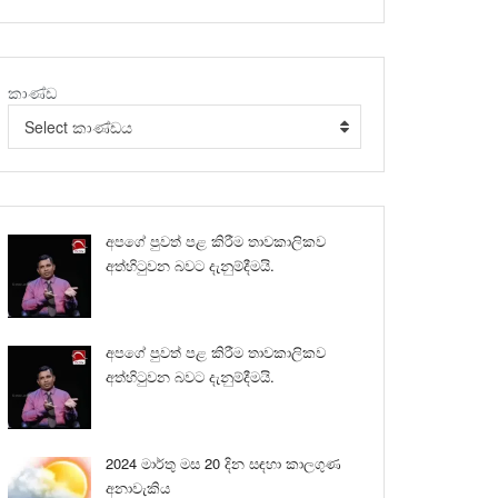
කාණ්ඩ
Select කාණ්ඩය
අපගේ පුවත් පළ කිරීම තාවකාලිකව
අත්හිටුවන බවට දැනුම්දීමයි.
අපගේ පුවත් පළ කිරීම තාවකාලිකව
අත්හිටුවන බවට දැනුම්දීමයි.
2024 මාර්තු මස 20 දින සඳහා කාලගුණ
අනාවැකිය