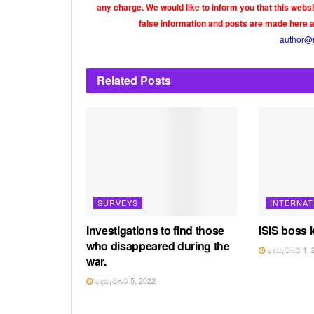
any charge. We would like to inform you that this webs
false information and posts are made here 
author@
Related
Posts
SURVEYS
INTERNAT
Investigations to find those
ISIS boss k
who disappeared during the
දෙසැම්බර් 1, 
war.
දෙසැම්බර් 5, 2022