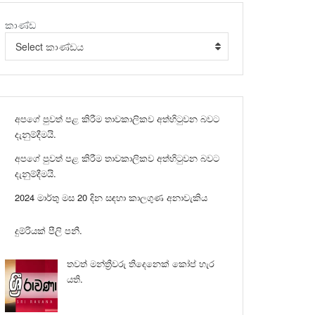
කාණ්ඩ
Select කාණ්ඩය
අපගේ පුවත් පළ කිරීම තාවකාලිකව අත්හිටුවන බවට
දැනුම්දීමයි.
අපගේ පුවත් පළ කිරීම තාවකාලිකව අත්හිටුවන බවට
දැනුම්දීමයි.
2024 මාර්තු මස 20 දින සඳහා කාලගුණ අනාවැකිය
දුම්රියක් පීලි පනී.
තවත් මන්ත්‍රීවරු තිදෙනෙක් කෝප් හැර
යති.