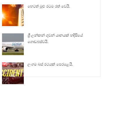
හෙටත් මුළු රටම රත් වෙයි.
ශ්‍රී ලන්කන් ගුවන් යානයක් හදිසියේ
ගොඩබස්වයි.
ලංගම බස් රථයක් පෙරළෙයි.