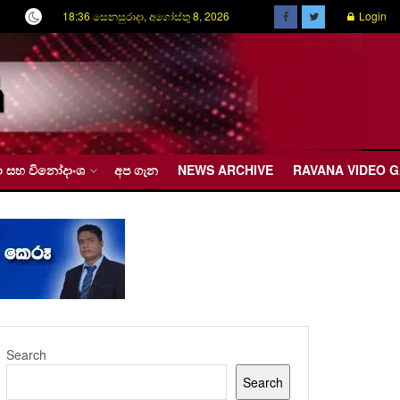
18:36 සෙනසුරාදා, අගෝස්තු 8, 2026
Login
රීඩා සහ විනෝදාංශ
අප ගැන
NEWS ARCHIVE
RAVANA VIDEO 
Search
Search