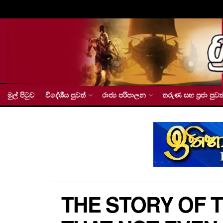
මුල් පිටුව
විදේශීය පුවත්
රාජ්‍ය පරිපාලන
තරුණ සහ ප්‍රජා පුවත
THE STORY OF T