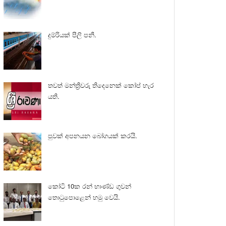
දුම්රියක් පීලි පනී.
තවත් මන්ත්‍රීවරු තිදෙනෙක් කෝප් හැර
යති.
පුවක් අපනයන බෝගයක් කරයි.
කෝටි 10ක රන් භාණ්ඩ ගුවන්
තොටුපොළෙන් හමු වෙයි.