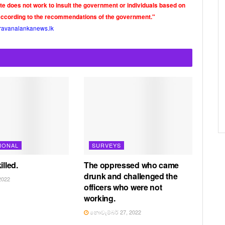
ite does not work to insult the government or individuals based on
according to the recommendations of the government."
ravanalankanews.lk
IONAL
SURVEYS
illed.
The oppressed who came
drunk and challenged the
2022
officers who were not
working.
නොවැම්බර් 27, 2022