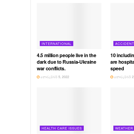
INTERNATIONAL
ACCIDEN
4.5 million people live in the
10 includi
dark due to Russia-Ukraine
are hospita
war conflicts.
speed
නොවැම්බර් 5, 2022
නොවැම්බර් 2,
HEALTH CARE ISSUES
WEATHER