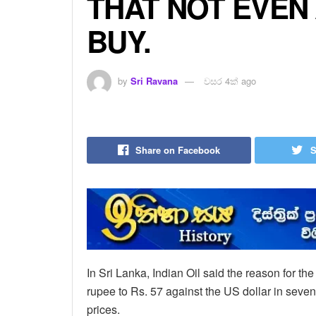
THAT NOT EVEN
BUY.
by
Sri Ravana
වසර 4ක් ago
Share on Facebook
S
In Sri Lanka, Indian Oil said the reason for the
rupee to Rs. 57 against the US dollar in seven
prices.