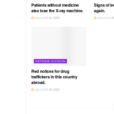
Patients without medicine
Signs of in
also lose the X-ray machine.
again.
ඔක්තෝබර් 30, 2022
ඔක්තෝබර් 29
DEFENSE DIVISION
Red notices for drug
traffickers in this country
abroad.
ඔක්තෝබර් 29, 2022