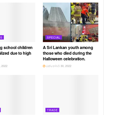
TS
SPECIAL
ng school children
A Sri Lankan youth among
lized due to high
those who died during the
Halloween celebration.
 2022
ඔක්තෝබර් 30, 2022
TRADE