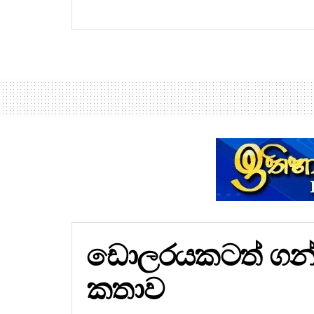
ඩොලරයකටත් ගන්න 
කතාව