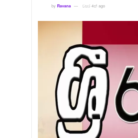
by
Ravana
වසර 4ක් ago