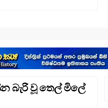
බැරි වූ තෙල් මිලේ