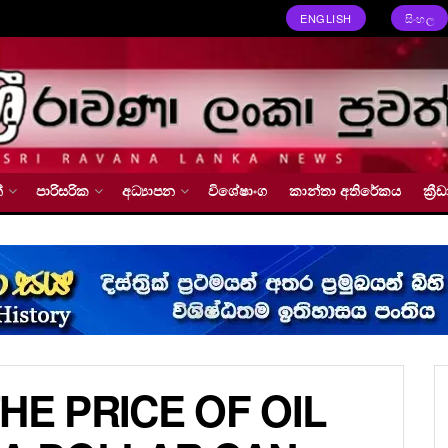
ENGLISH
සිංහල
්
පාරිසරික
අධ්‍යාපන
විශේෂාංග
කාන්තා අතිරේකය
ක්‍
HE PRICE OF OIL