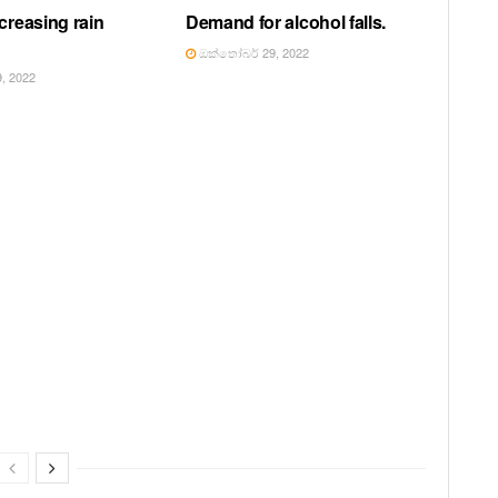
creasing rain
Demand for alcohol falls.
ඔක්තෝබර් 29, 2022
, 2022