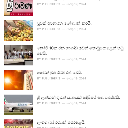
BY
PUBLISHER 3
මාර්තු 19, 2024
පුවක් අපනයන බෝගයක් කරයි.
BY
PUBLISHER 3
මාර්තු 19, 2024
කෝටි 10ක රන් භාණ්ඩ ගුවන් තොටුපොළෙන් හමු
වෙයි.
BY
PUBLISHER 3
මාර්තු 19, 2024
හෙටත් මුළු රටම රත් වෙයි.
BY
PUBLISHER 3
මාර්තු 19, 2024
ශ්‍රී ලන්කන් ගුවන් යානයක් හදිසියේ ගොඩබස්වයි.
BY
PUBLISHER 3
මාර්තු 19, 2024
ලංගම බස් රථයක් පෙරළෙයි.
BY
PUBLISHER 3
මාර්තු 19, 2024