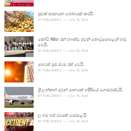
පුවක් අපනයන බෝගයක් කරයි.
BY
PUBLISHER 3
මාර්තු 19, 2024
කෝටි 10ක රන් භාණ්ඩ ගුවන් තොටුපොළෙන් හමු
වෙයි.
BY
PUBLISHER 3
මාර්තු 19, 2024
හෙටත් මුළු රටම රත් වෙයි.
BY
PUBLISHER 3
මාර්තු 19, 2024
ශ්‍රී ලන්කන් ගුවන් යානයක් හදිසියේ ගොඩබස්වයි.
BY
PUBLISHER 3
මාර්තු 19, 2024
ලංගම බස් රථයක් පෙරළෙයි.
BY
PUBLISHER 3
මාර්තු 19, 2024