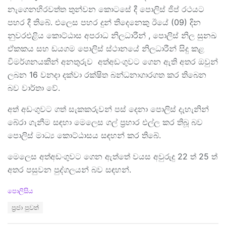
නැගෙනහිරවත්ත තුන්වන කොටසේ දී පොලිස් ජිප් රථයට
පහර දී තිබේ. එලෙස පහර දුන් තිදෙනෙකු ඊයේ (09) දින
නුවරඑළිය කොට්ඨාස අපරාධ නිලධාරීන් , පොලිස් නිල සුනඛ
ඒකකය සහ ඩයගම පොලිස් ස්ථානයේ නිලධාරීන් සිදු කළ
විමර්ශනයකින් අනතුරුව අත්අඩංගුවට ගෙන ඇති අතර ඔවුන්
ලබන 16 වනදා දක්වා රක්ෂිත බන්ධනාගාරගත කර තිබෙන
බව වාර්තා වේ.
අත් අඩංගුවට ගත් සැකකරුවන් පස් දෙනා පොලිස් දැහැනින්
බේරා ගැනීම සඳහා මෙලෙස ගල් ප්‍රහාර එල්ල කර තිබූ බව
පොලිස් මාධ්‍ය කොට්ඨාසය සඳහන් කර තිබේ.
මෙලෙස අත්අඩංගුවට ගෙන ඇත්තේ වයස අවුරුදු 22 ත් 25 ත්
අතර පසුවන පුද්ගලයන් බව සඳහන්.
C
පොලිසිය
a
T
ප්‍රජා පුවත්
t
a
e
g