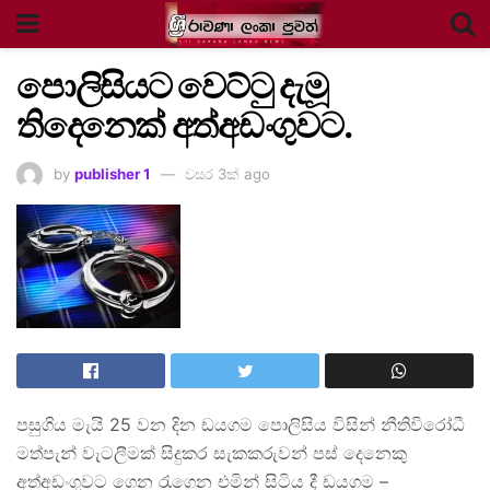
පොලිසියට වෙට්ටු දැමූ
තිදෙනෙක් අත්අඩංගුවට.
by
publisher 1
වසර 3ක් ago
පසුගිය මැයි 25 වන දින ඩයගම පොලිසිය විසින් නීතිවිරෝධී
මත්පැන් වැටලීමක් සිදුකර සැකකරුවන් පස් දෙනෙකු
අත්අඩංගුවට ගෙන රැගෙන එමින් සිටිය දී ඩයගම –