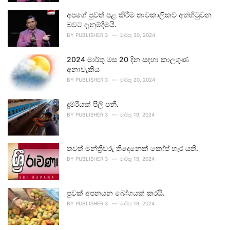
අපගේ පුවත් පළ කිරීම තාවකාලිකව අත්හිටුවන
බවට දැනුම්දීමයි.
BY
PUBLISHER 3
මාර්තු 20, 2024
2024 මාර්තු මස 20 දින සඳහා කාලගුණ
අනාවැකිය
BY
PUBLISHER 3
මාර්තු 20, 2024
දුම්රියක් පීලි පනී.
BY
PUBLISHER 3
මාර්තු 19, 2024
තවත් මන්ත්‍රීවරු තිදෙනෙක් කෝප් හැර යති.
BY
PUBLISHER 3
මාර්තු 19, 2024
පුවක් අපනයන බෝගයක් කරයි.
BY
PUBLISHER 3
මාර්තු 19, 2024