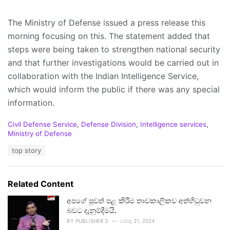
The Ministry of Defense issued a press release this
morning focusing on this. The statement added that
steps were being taken to strengthen national security
and that further investigations would be carried out in
collaboration with the Indian Intelligence Service,
which would inform the public if there was any special
information.
C
Civil Defense Service
,
Defense Division
,
Intelligence services
,
a
Ministry of Defense
t
T
top story
e
a
g
g
o
s
r
Related Content
:
i
e
අපගේ පුවත් පළ කිරීම තාවකාලිකව අත්හිටුවන
s
බවට දැනුම්දීමයි.
:
BY
PUBLISHER 3
මාර්තු 21, 2024