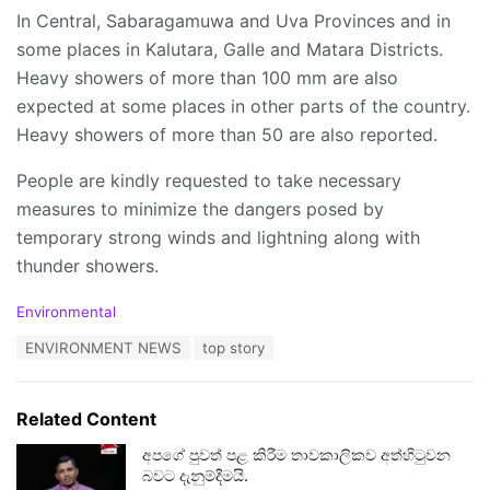
In Central, Sabaragamuwa and Uva Provinces and in
some places in Kalutara, Galle and Matara Districts.
Heavy showers of more than 100 mm are also
expected at some places in other parts of the country.
Heavy showers of more than 50 are also reported.
People are kindly requested to take necessary
measures to minimize the dangers posed by
temporary strong winds and lightning along with
thunder showers.
C
Environmental
a
T
ENVIRONMENT NEWS
top story
t
a
e
g
g
s
o
Related Content
:
r
i
අපගේ පුවත් පළ කිරීම තාවකාලිකව අත්හිටුවන
e
බවට දැනුම්දීමයි.
s