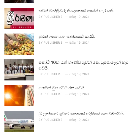
තවත් මන්ත්‍රීවරු තිදෙනෙක් කෝප් හැර යති.
BY
PUBLISHER 3
මාර්තු 19, 2024
පුවක් අපනයන බෝගයක් කරයි.
BY
PUBLISHER 3
මාර්තු 19, 2024
කෝටි 10ක රන් භාණ්ඩ ගුවන් තොටුපොළෙන් හමු
වෙයි.
BY
PUBLISHER 3
මාර්තු 19, 2024
හෙටත් මුළු රටම රත් වෙයි.
BY
PUBLISHER 3
මාර්තු 19, 2024
ශ්‍රී ලන්කන් ගුවන් යානයක් හදිසියේ ගොඩබස්වයි.
BY
PUBLISHER 3
මාර්තු 19, 2024