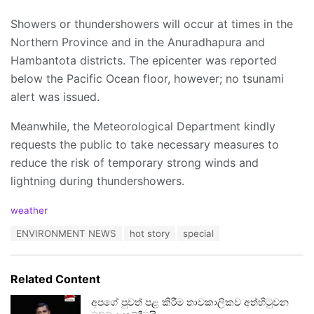
Showers or thundershowers will occur at times in the
Northern Province and in the Anuradhapura and
Hambantota districts. The epicenter was reported
below the Pacific Ocean floor, however; no tsunami
alert was issued.
Meanwhile, the Meteorological Department kindly
requests the public to take necessary measures to
reduce the risk of temporary strong winds and
lightning during thundershowers.
C
weather
a
T
ENVIRONMENT NEWS
hot story
special
t
a
e
g
g
s
o
Related Content
:
r
i
අපගේ පුවත් පළ කිරීම තාවකාලිකව අත්හිටුවන
e