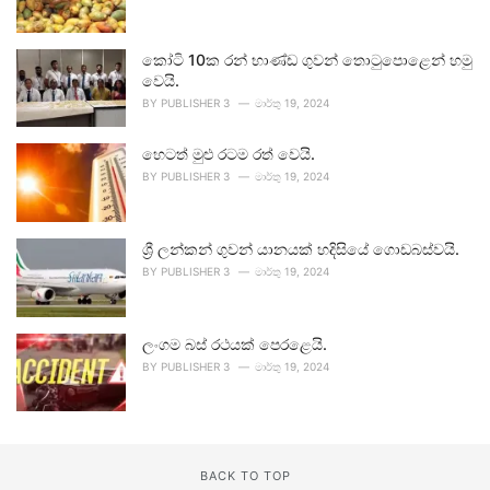
කෝටි 10ක රන් භාණ්ඩ ගුවන් තොටුපොළෙන් හමු
වෙයි.
BY
PUBLISHER 3
මාර්තු 19, 2024
හෙටත් මුළු රටම රත් වෙයි.
BY
PUBLISHER 3
මාර්තු 19, 2024
ශ්‍රී ලන්කන් ගුවන් යානයක් හදිසියේ ගොඩබස්වයි.
BY
PUBLISHER 3
මාර්තු 19, 2024
ලංගම බස් රථයක් පෙරළෙයි.
BY
PUBLISHER 3
මාර්තු 19, 2024
BACK TO TOP