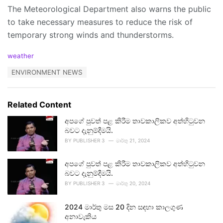
The Meteorological Department also warns the public
to take necessary measures to reduce the risk of
temporary strong winds and thunderstorms.
C
weather
a
T
ENVIRONMENT NEWS
t
a
e
g
g
s
o
Related Content
:
r
i
අපගේ පුවත් පළ කිරීම තාවකාලිකව අත්හිටුවන
e
බවට දැනුම්දීමයි.
s
BY
PUBLISHER 3
මාර්තු 21, 2024
:
අපගේ පුවත් පළ කිරීම තාවකාලිකව අත්හිටුවන
බවට දැනුම්දීමයි.
BY
PUBLISHER 3
මාර්තු 20, 2024
2024 මාර්තු මස 20 දින සඳහා කාලගුණ
අනාවැකිය