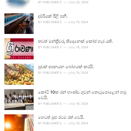
BY
PUBLISHER 3
මාර්තු 20, 2024
දුම්රියක් පීලි පනී.
BY
PUBLISHER 3
මාර්තු 19, 2024
තවත් මන්ත්‍රීවරු තිදෙනෙක් කෝප් හැර යති.
BY
PUBLISHER 3
මාර්තු 19, 2024
පුවක් අපනයන බෝගයක් කරයි.
BY
PUBLISHER 3
මාර්තු 19, 2024
කෝටි 10ක රන් භාණ්ඩ ගුවන් තොටුපොළෙන් හමු
වෙයි.
BY
PUBLISHER 3
මාර්තු 19, 2024
හෙටත් මුළු රටම රත් වෙයි.
BY
PUBLISHER 3
මාර්තු 19, 2024