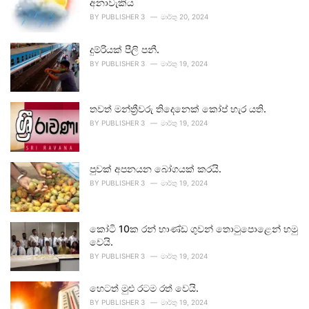
අනාවැකිය
BY
PUBLISHER 3
මාර්තු 20, 2024
දුම්රියක් පීලි පනී.
BY
PUBLISHER 3
මාර්තු 19, 2024
තවත් මන්ත්‍රීවරු තිදෙනෙක් කෝප් හැර යති.
BY
PUBLISHER 3
මාර්තු 19, 2024
පුවක් අපනයන බෝගයක් කරයි.
BY
PUBLISHER 3
මාර්තු 19, 2024
කෝටි 10ක රන් භාණ්ඩ ගුවන් තොටුපොළෙන් හමු
වෙයි.
BY
PUBLISHER 3
මාර්තු 19, 2024
හෙටත් මුළු රටම රත් වෙයි.
BY
PUBLISHER 3
මාර්තු 19, 2024