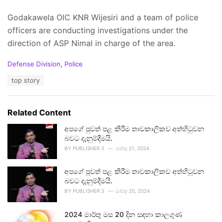
Godakawela OIC KNR Wijesiri and a team of police
officers are conducting investigations under the
direction of ASP Nimal in charge of the area.
C
Defense Division
,
Police
a
T
top story
t
a
e
g
g
s
o
Related Content
:
r
i
අපගේ පුවත් පළ කිරීම තාවකාලිකව අත්හිටුවන
e
බවට දැනුම්දීමයි.
s
BY
PUBLISHER 3
මාර්තු 21, 2024
:
අපගේ පුවත් පළ කිරීම තාවකාලිකව අත්හිටුවන
බවට දැනුම්දීමයි.
BY
PUBLISHER 3
මාර්තු 20, 2024
2024 මාර්තු මස 20 දින සඳහා කාලගුණ