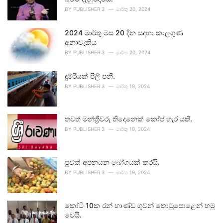
BY
PUBLISHER 3
මාර්තු 20, 2024
2024 මාර්තු මස 20 දින සඳහා කාලගුණ
අනාවැකිය
BY
PUBLISHER 3
මාර්තු 20, 2024
දුම්රියක් පීලි පනී.
BY
PUBLISHER 3
මාර්තු 19, 2024
තවත් මන්ත්‍රීවරු තිදෙනෙක් කෝප් හැර යති.
BY
PUBLISHER 3
මාර්තු 19, 2024
පුවක් අපනයන බෝගයක් කරයි.
BY
PUBLISHER 3
මාර්තු 19, 2024
කෝටි 10ක රන් භාණ්ඩ ගුවන් තොටුපොළෙන් හමු
වෙයි.