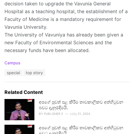
decision taken to upgrade the Vavunia General
Hospital as a teaching hospital, the establishment of a
Faculty of Medicine is a mandatory requirement for
Vavunia University.
The University of Vavuniya has already been given a
new Faculty of Environmental Sciences and the
necessary funds have been allocated.
C
Campus
a
T
special
top story
t
a
e
g
g
s
o
Related Content
:
r
i
අපගේ පුවත් පළ කිරීම තාවකාලිකව අත්හිටුවන
e
බවට දැනුම්දීමයි.
s
BY
PUBLISHER 3
මාර්තු 21, 2024
:
අපගේ පුවත් පළ කිරීම තාවකාලිකව අත්හිටුවන
බවට දැනුම්දීමයි.