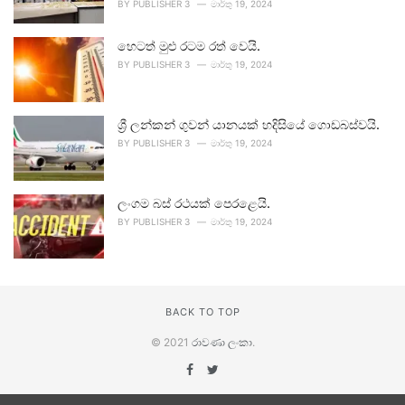
BY
PUBLISHER 3
මාර්තු 19, 2024
හෙටත් මුළු රටම රත් වෙයි.
BY
PUBLISHER 3
මාර්තු 19, 2024
ශ්‍රී ලන්කන් ගුවන් යානයක් හදිසියේ ගොඩබස්වයි.
BY
PUBLISHER 3
මාර්තු 19, 2024
ලංගම බස් රථයක් පෙරළෙයි.
BY
PUBLISHER 3
මාර්තු 19, 2024
BACK TO TOP
© 2021
රාවණා ලංකා
.