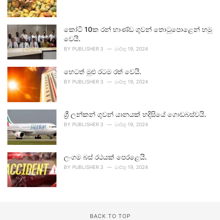
කෝටි 10ක රන් භාණ්ඩ ගුවන් තොටුපොළෙන් හමු
වෙයි.
BY
PUBLISHER 3
මාර්තු 19, 2024
හෙටත් මුළු රටම රත් වෙයි.
BY
PUBLISHER 3
මාර්තු 19, 2024
ශ්‍රී ලන්කන් ගුවන් යානයක් හදිසියේ ගොඩබස්වයි.
BY
PUBLISHER 3
මාර්තු 19, 2024
ලංගම බස් රථයක් පෙරළෙයි.
BY
PUBLISHER 3
මාර්තු 19, 2024
BACK TO TOP