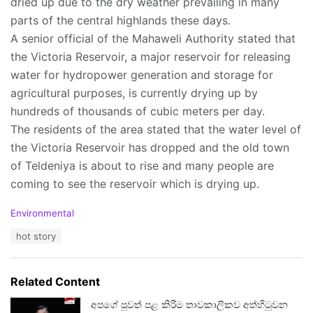
dried up due to the dry weather prevailing in many
parts of the central highlands these days.
A senior official of the Mahaweli Authority stated that
the Victoria Reservoir, a major reservoir for releasing
water for hydropower generation and storage for
agricultural purposes, is currently drying up by
hundreds of thousands of cubic meters per day.
The residents of the area stated that the water level of
the Victoria Reservoir has dropped and the old town
of Teldeniya is about to rise and many people are
coming to see the reservoir which is drying up.
C
Environmental
a
T
hot story
t
a
e
g
g
s
o
Related Content
:
r
i
අපගේ පුවත් පළ කිරීම තාවකාලිකව අත්හිටුවන