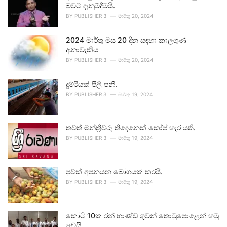
බවට දැනුම්දීමයි.
BY
PUBLISHER 3
මාර්තු 20, 2024
2024 මාර්තු මස 20 දින සඳහා කාලගුණ
අනාවැකිය
BY
PUBLISHER 3
මාර්තු 20, 2024
දුම්රියක් පීලි පනී.
BY
PUBLISHER 3
මාර්තු 19, 2024
තවත් මන්ත්‍රීවරු තිදෙනෙක් කෝප් හැර යති.
BY
PUBLISHER 3
මාර්තු 19, 2024
පුවක් අපනයන බෝගයක් කරයි.
BY
PUBLISHER 3
මාර්තු 19, 2024
කෝටි 10ක රන් භාණ්ඩ ගුවන් තොටුපොළෙන් හමු
වෙයි.