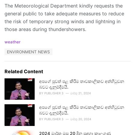
The Meteorological Department kindly requests the
general public to take adequate measures to reduce
the risk of temporary strong winds and lightning in
those areas during thundershowers.
C
weather
a
T
ENVIRONMENT NEWS
t
a
e
g
g
s
o
Related Content
:
r
i
අපගේ පුවත් පළ කිරීම තාවකාලිකව අත්හිටුවන
e
බවට දැනුම්දීමයි.
s
BY
PUBLISHER 3
මාර්තු 21, 2024
:
අපගේ පුවත් පළ කිරීම තාවකාලිකව අත්හිටුවන
බවට දැනුම්දීමයි.
BY
PUBLISHER 3
මාර්තු 20, 2024
2024 මාර්තු මස 20 දින සඳහා කාලගුණ