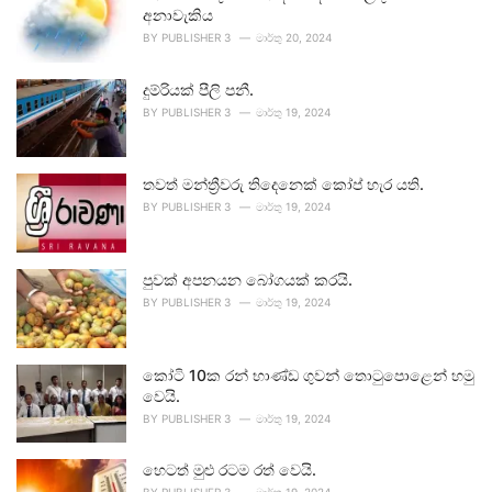
අනාවැකිය
BY
PUBLISHER 3
මාර්තු 20, 2024
දුම්රියක් පීලි පනී.
BY
PUBLISHER 3
මාර්තු 19, 2024
තවත් මන්ත්‍රීවරු තිදෙනෙක් කෝප් හැර යති.
BY
PUBLISHER 3
මාර්තු 19, 2024
පුවක් අපනයන බෝගයක් කරයි.
BY
PUBLISHER 3
මාර්තු 19, 2024
කෝටි 10ක රන් භාණ්ඩ ගුවන් තොටුපොළෙන් හමු
වෙයි.
BY
PUBLISHER 3
මාර්තු 19, 2024
හෙටත් මුළු රටම රත් වෙයි.