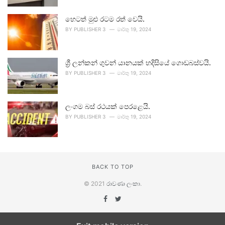
හෙටත් මුළු රටම රත් වෙයි.
BY
PUBLISHER 3
මාර්තු 19, 2024
ශ්‍රී ලන්කන් ගුවන් යානයක් හදිසියේ ගොඩබස්වයි.
BY
PUBLISHER 3
මාර්තු 19, 2024
ලංගම බස් රථයක් පෙරළෙයි.
BY
PUBLISHER 3
මාර්තු 19, 2024
BACK TO TOP
© 2021
රාවණා ලංකා
.