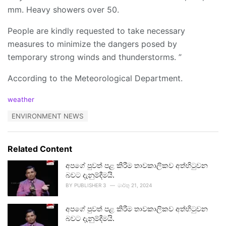
mm. Heavy showers over 50.
People are kindly requested to take necessary
measures to minimize the dangers posed by
temporary strong winds and thunderstorms. ”
According to the Meteorological Department.
C
weather
a
T
ENVIRONMENT NEWS
t
a
e
g
g
s
o
Related Content
:
r
i
අපගේ පුවත් පළ කිරීම තාවකාලිකව අත්හිටුවන
e
බවට දැනුම්දීමයි.
s
BY
PUBLISHER 3
මාර්තු 21, 2024
:
අපගේ පුවත් පළ කිරීම තාවකාලිකව අත්හිටුවන
බවට දැනුම්දීමයි.