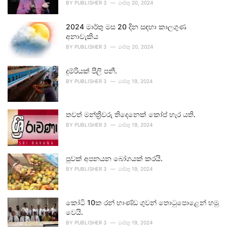
BY
PUBLISHER 3
මාර්තු 20, 2024
2024 මාර්තු මස 20 දින සඳහා කාලගුණ
අනාවැකිය
BY
PUBLISHER 3
මාර්තු 20, 2024
දුම්රියක් පීලි පනී.
BY
PUBLISHER 3
මාර්තු 19, 2024
තවත් මන්ත්‍රීවරු තිදෙනෙක් කෝප් හැර යති.
BY
PUBLISHER 3
මාර්තු 19, 2024
පුවක් අපනයන බෝගයක් කරයි.
BY
PUBLISHER 3
මාර්තු 19, 2024
කෝටි 10ක රන් භාණ්ඩ ගුවන් තොටුපොළෙන් හමු
වෙයි.
BY
PUBLISHER 3
මාර්තු 19, 2024