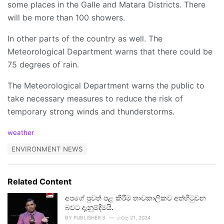
some places in the Galle and Matara Districts. There
will be more than 100 showers.
In other parts of the country as well. The
Meteorological Department warns that there could be
75 degrees of rain.
The Meteorological Department warns the public to
take necessary measures to reduce the risk of
temporary strong winds and thunderstorms.
C
weather
a
T
ENVIRONMENT NEWS
t
a
e
g
g
s
o
Related Content
:
r
i
අපගේ පුවත් පළ කිරීම තාවකාලිකව අත්හිටුවන
e
බවට දැනුම්දීමයි.
s
BY
PUBLISHER 3
මාර්තු 21, 2024
: