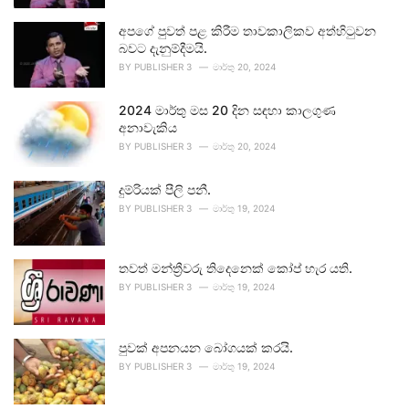
අපගේ පුවත් පළ කිරීම තාවකාලිකව අත්හිටුවන
බවට දැනුම්දීමයි.
BY
PUBLISHER 3
මාර්තු 20, 2024
2024 මාර්තු මස 20 දින සඳහා කාලගුණ
අනාවැකිය
BY
PUBLISHER 3
මාර්තු 20, 2024
දුම්රියක් පීලි පනී.
BY
PUBLISHER 3
මාර්තු 19, 2024
තවත් මන්ත්‍රීවරු තිදෙනෙක් කෝප් හැර යති.
BY
PUBLISHER 3
මාර්තු 19, 2024
පුවක් අපනයන බෝගයක් කරයි.
BY
PUBLISHER 3
මාර්තු 19, 2024