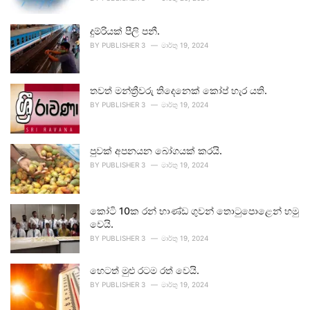
දුම්රියක් පීලි පනී.
BY
PUBLISHER 3
මාර්තු 19, 2024
තවත් මන්ත්‍රීවරු තිදෙනෙක් කෝප් හැර යති.
BY
PUBLISHER 3
මාර්තු 19, 2024
පුවක් අපනයන බෝගයක් කරයි.
BY
PUBLISHER 3
මාර්තු 19, 2024
කෝටි 10ක රන් භාණ්ඩ ගුවන් තොටුපොළෙන් හමු
වෙයි.
BY
PUBLISHER 3
මාර්තු 19, 2024
හෙටත් මුළු රටම රත් වෙයි.
BY
PUBLISHER 3
මාර්තු 19, 2024