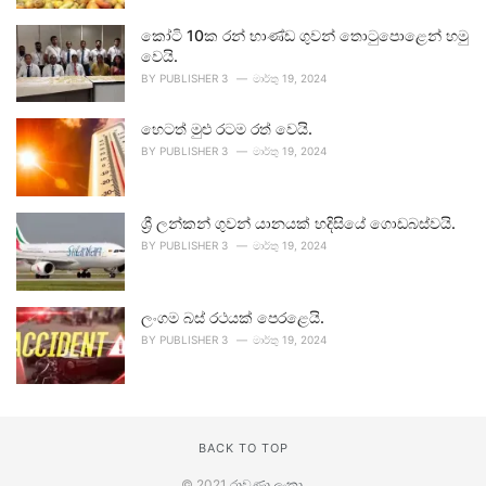
කෝටි 10ක රන් භාණ්ඩ ගුවන් තොටුපොළෙන් හමු
වෙයි.
BY
PUBLISHER 3
මාර්තු 19, 2024
හෙටත් මුළු රටම රත් වෙයි.
BY
PUBLISHER 3
මාර්තු 19, 2024
ශ්‍රී ලන්කන් ගුවන් යානයක් හදිසියේ ගොඩබස්වයි.
BY
PUBLISHER 3
මාර්තු 19, 2024
ලංගම බස් රථයක් පෙරළෙයි.
BY
PUBLISHER 3
මාර්තු 19, 2024
BACK TO TOP
© 2021
රාවණා ලංකා
.