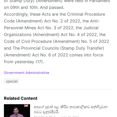
of Stamp Duty) (Amendment) were held in Parliament
on 09th and 10th. And passed.
Accordingly, these Acts are the Criminal Procedure
Code (Amendment) Act No. 2 of 2022, the Anti-
Personnel Mines Act No. 3 of 2022, the Judicial
Organizations (Amendment) Act No. 4 of 2022, the
Code of Civil Procedure (Amendment) No. 5 of 2022
and The Provincial Councils (Stamp Duty Transfer)
(Amendment) Act No. 6 of 2022 comes into force
from yesterday (17).
C
Government Administrative
a
T
special
t
a
e
g
g
s
o
Related Content
:
r
i
අපගේ පුවත් පළ කිරීම තාවකාලිකව අත්හිටුවන
e
බවට දැනුම්දීමයි.
s
BY
PUBLISHER 3
මාර්තු 21, 2024