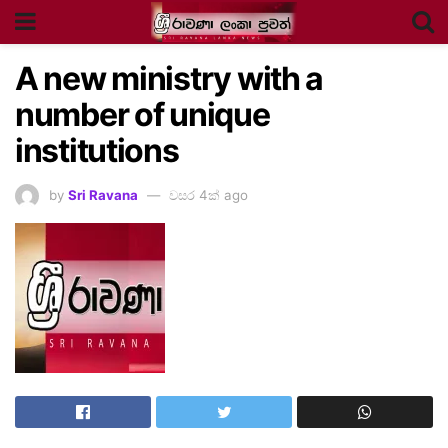
A new ministry with a
number of unique
institutions
by
Sri Ravana
වසර 4ක් ago