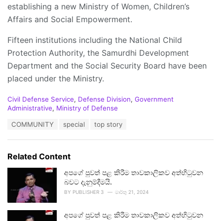
establishing a new Ministry of Women, Children’s
Affairs and Social Empowerment.
Fifteen institutions including the National Child
Protection Authority, the Samurdhi Development
Department and the Social Security Board have been
placed under the Ministry.
C
Civil Defense Service
,
Defense Division
,
Government
a
Administrative
,
Ministry of Defense
t
T
COMMUNITY
special
top story
e
a
g
g
o
s
r
Related Content
:
i
e
අපගේ පුවත් පළ කිරීම තාවකාලිකව අත්හිටුවන
s
බවට දැනුම්දීමයි.
:
BY
PUBLISHER 3
මාර්තු 21, 2024
අපගේ පුවත් පළ කිරීම තාවකාලිකව අත්හිටුවන