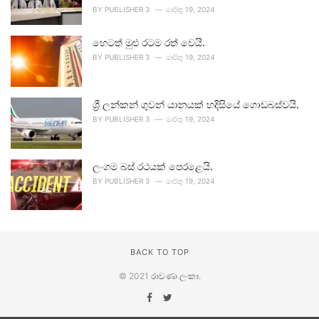
BY
PUBLISHER 3
මාර්තු 19, 2024
හෙටත් මුළු රටම රත් වෙයි.
BY
PUBLISHER 3
මාර්තු 19, 2024
ශ්‍රී ලන්කන් ගුවන් යානයක් හදිසියේ ගොඩබස්වයි.
BY
PUBLISHER 3
මාර්තු 19, 2024
ලංගම බස් රථයක් පෙරළෙයි.
BY
PUBLISHER 3
මාර්තු 19, 2024
BACK TO TOP
© 2021
රාවණා ලංකා
.