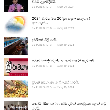
බවට දැනුම්දීමයි.
BY
PUBLISHER 3
මාර්තු 20, 2024
2024 මාර්තු මස 20 දින සඳහා කාලගුණ
අනාවැකිය
BY
PUBLISHER 3
මාර්තු 20, 2024
දුම්රියක් පීලි පනී.
BY
PUBLISHER 3
මාර්තු 19, 2024
තවත් මන්ත්‍රීවරු තිදෙනෙක් කෝප් හැර යති.
BY
PUBLISHER 3
මාර්තු 19, 2024
පුවක් අපනයන බෝගයක් කරයි.
BY
PUBLISHER 3
මාර්තු 19, 2024
කෝටි 10ක රන් භාණ්ඩ ගුවන් තොටුපොළෙන් හමු
වෙයි.