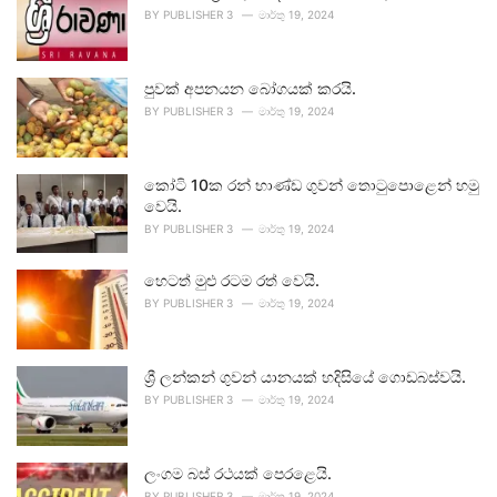
BY
PUBLISHER 3
මාර්තු 19, 2024
පුවක් අපනයන බෝගයක් කරයි.
BY
PUBLISHER 3
මාර්තු 19, 2024
කෝටි 10ක රන් භාණ්ඩ ගුවන් තොටුපොළෙන් හමු
වෙයි.
BY
PUBLISHER 3
මාර්තු 19, 2024
හෙටත් මුළු රටම රත් වෙයි.
BY
PUBLISHER 3
මාර්තු 19, 2024
ශ්‍රී ලන්කන් ගුවන් යානයක් හදිසියේ ගොඩබස්වයි.
BY
PUBLISHER 3
මාර්තු 19, 2024
ලංගම බස් රථයක් පෙරළෙයි.
BY
PUBLISHER 3
මාර්තු 19, 2024