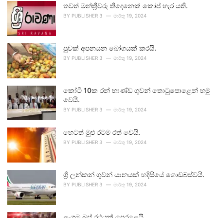
තවත් මන්ත්‍රීවරු තිදෙනෙක් කෝප් හැර යති.
BY
PUBLISHER 3
මාර්තු 19, 2024
පුවක් අපනයන බෝගයක් කරයි.
BY
PUBLISHER 3
මාර්තු 19, 2024
කෝටි 10ක රන් භාණ්ඩ ගුවන් තොටුපොළෙන් හමු
වෙයි.
BY
PUBLISHER 3
මාර්තු 19, 2024
හෙටත් මුළු රටම රත් වෙයි.
BY
PUBLISHER 3
මාර්තු 19, 2024
ශ්‍රී ලන්කන් ගුවන් යානයක් හදිසියේ ගොඩබස්වයි.
BY
PUBLISHER 3
මාර්තු 19, 2024
ලංගම බස් රථයක් පෙරළෙයි.