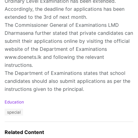
Ordinary Level Examination has been extended.
Accordingly, the deadline for applications has been
extended to the 3rd of next month.
The Commissioner General of Examinations LMD
Dharmasena further stated that private candidates can
submit their applications online by visiting the official
website of the Department of Examinations
www.doenets.lk and following the relevant
instructions.
The Department of Examinations states that school
candidates should also submit applications as per the
instructions given to the principal.
C
Education
a
T
special
t
a
e
g
g
s
o
Related Content
:
r