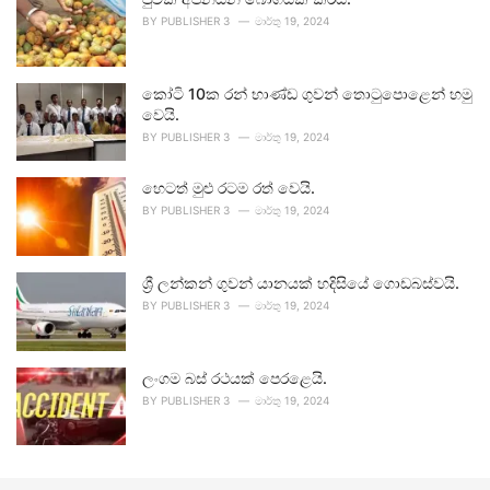
BY
PUBLISHER 3
මාර්තු 19, 2024
කෝටි 10ක රන් භාණ්ඩ ගුවන් තොටුපොළෙන් හමු
වෙයි.
BY
PUBLISHER 3
මාර්තු 19, 2024
හෙටත් මුළු රටම රත් වෙයි.
BY
PUBLISHER 3
මාර්තු 19, 2024
ශ්‍රී ලන්කන් ගුවන් යානයක් හදිසියේ ගොඩබස්වයි.
BY
PUBLISHER 3
මාර්තු 19, 2024
ලංගම බස් රථයක් පෙරළෙයි.
BY
PUBLISHER 3
මාර්තු 19, 2024