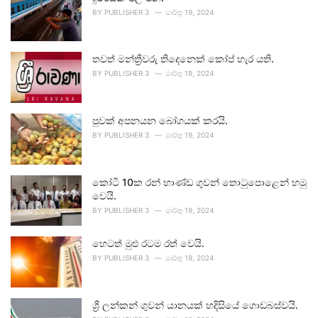
BY
PUBLISHER 3
මාර්තු 19, 2024
තවත් මන්ත්‍රීවරු තිදෙනෙක් කෝප් හැර යති.
BY
PUBLISHER 3
මාර්තු 19, 2024
පුවක් අපනයන බෝගයක් කරයි.
BY
PUBLISHER 3
මාර්තු 19, 2024
කෝටි 10ක රන් භාණ්ඩ ගුවන් තොටුපොළෙන් හමු
වෙයි.
BY
PUBLISHER 3
මාර්තු 19, 2024
හෙටත් මුළු රටම රත් වෙයි.
BY
PUBLISHER 3
මාර්තු 19, 2024
ශ්‍රී ලන්කන් ගුවන් යානයක් හදිසියේ ගොඩබස්වයි.