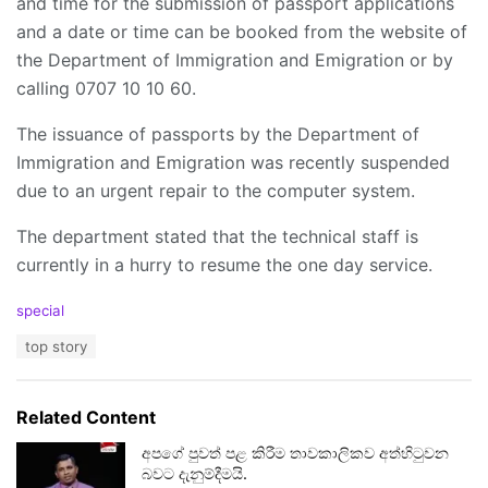
and time for the submission of passport applications
and a date or time can be booked from the website of
the Department of Immigration and Emigration or by
calling 0707 10 10 60.
The issuance of passports by the Department of
Immigration and Emigration was recently suspended
due to an urgent repair to the computer system.
The department stated that the technical staff is
currently in a hurry to resume the one day service.
C
special
a
T
top story
t
a
e
g
g
s
o
Related Content
:
r
i
අපගේ පුවත් පළ කිරීම තාවකාලිකව අත්හිටුවන
e
බවට දැනුම්දීමයි.
s