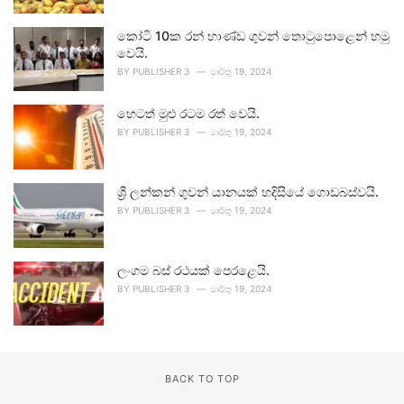
කෝටි 10ක රන් භාණ්ඩ ගුවන් තොටුපොළෙන් හමු
වෙයි.
BY
PUBLISHER 3
මාර්තු 19, 2024
හෙටත් මුළු රටම රත් වෙයි.
BY
PUBLISHER 3
මාර්තු 19, 2024
ශ්‍රී ලන්කන් ගුවන් යානයක් හදිසියේ ගොඩබස්වයි.
BY
PUBLISHER 3
මාර්තු 19, 2024
ලංගම බස් රථයක් පෙරළෙයි.
BY
PUBLISHER 3
මාර්තු 19, 2024
BACK TO TOP