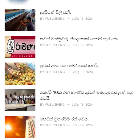
දුම්රියක් පීලි පනී.
BY
PUBLISHER 3
මාර්තු 19, 2024
තවත් මන්ත්‍රීවරු තිදෙනෙක් කෝප් හැර යති.
BY
PUBLISHER 3
මාර්තු 19, 2024
පුවක් අපනයන බෝගයක් කරයි.
BY
PUBLISHER 3
මාර්තු 19, 2024
කෝටි 10ක රන් භාණ්ඩ ගුවන් තොටුපොළෙන් හමු
වෙයි.
BY
PUBLISHER 3
මාර්තු 19, 2024
හෙටත් මුළු රටම රත් වෙයි.
BY
PUBLISHER 3
මාර්තු 19, 2024