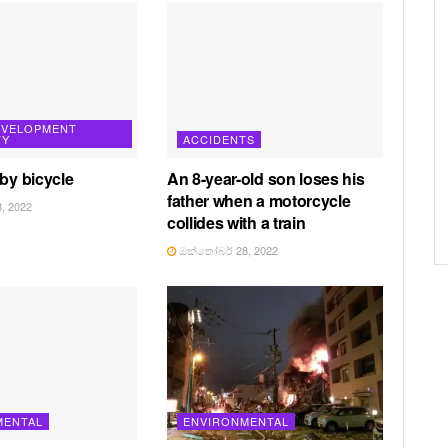
EVELOPMENT
TY
ACCIDENTS
 by bicycle
An 8-year-old son loses his
father when a motorcycle
, 2022
collides with a train
ඔක්තෝබර් 28, 2022
MENTAL
ENVIRONMENTAL