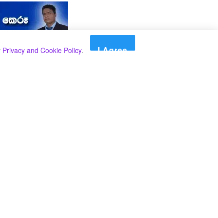
I Agree
r
Privacy and Cookie Policy
.
Search
Search
කාණ්ඩ
Select කාණ්ඩය
අපගේ පුවත් පළ කිරීම තාවකාලිකව අත්හිටුවන බවට
දැනුම්දීමයි.