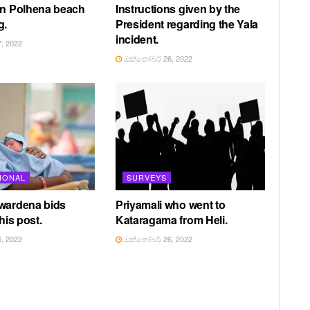
in Polhena beach
Instructions given by the
g.
President regarding the Yala
incident.
, 2022
ඔක්තෝබර් 26, 2022
IONAL
SURVEYS
awardena bids
Priyamali who went to
 his post.
Kataragama from Heli.
, 2022
ඔක්තෝබර් 26, 2022