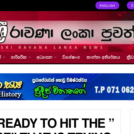
ENGLISH
ස
්
පාරිසරික
අධ්‍යාපන
විශේෂාංග
කාන්තා අතිරේකය
ක්‍
READY TO HIT THE ”