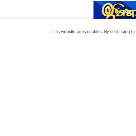
This website uses cookies. By continuing to 
ණයෙන් ණය ගෙවන
පළා” දඬු කඳේ ගැසී
by
Sri Ravana
වසර 4ක් ago