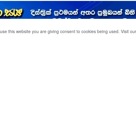
use this website you are giving consent to cookies being used. Visit ou
්න හදන “මුතු ඇටේ
මට සියල්ල සූදානම්.
0