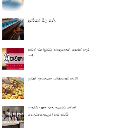
දුම්රියක් පීලි පනී.
තවත් මන්ත්‍රීවරු තිදෙනෙක් කෝප් හැර
යති.
පුවක් අපනයන බෝගයක් කරයි.
කෝටි 10ක රන් භාණ්ඩ ගුවන්
තොටුපොළෙන් හමු වෙයි.