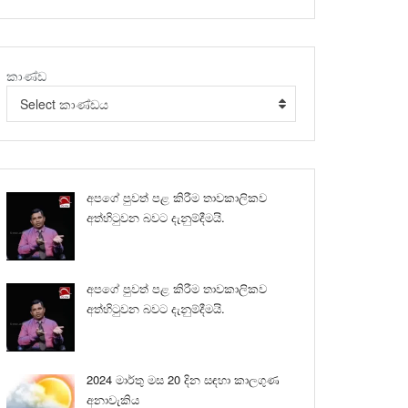
කාණ්ඩ
Select කාණ්ඩය
අපගේ පුවත් පළ කිරීම තාවකාලිකව
අත්හිටුවන බවට දැනුම්දීමයි.
අපගේ පුවත් පළ කිරීම තාවකාලිකව
අත්හිටුවන බවට දැනුම්දීමයි.
2024 මාර්තු මස 20 දින සඳහා කාලගුණ
අනාවැකිය