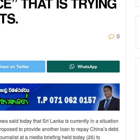
E” THAT IS TRYING
TS.
0
hare on Twitter
WhatsApp
aid today that Sri Lanka is currently in a situation
proposed to provide another loan to repay China’s debt.
urnalist at a media briefing held today (26) to