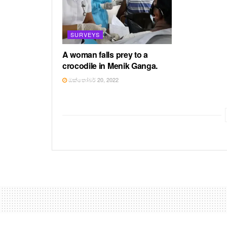
SURVEYS
A woman falls prey to a
crocodile in Menik Ganga.
ඔක්තෝබර් 20, 2022