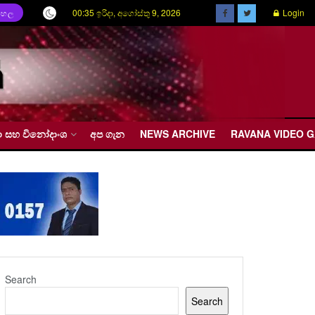
00:35 ඉරිදා, අගෝස්තු 9, 2026
Login
ිංහල
රීඩා සහ විනෝදාංශ
අප ගැන
NEWS ARCHIVE
RAVANA VIDEO 
Search
Search