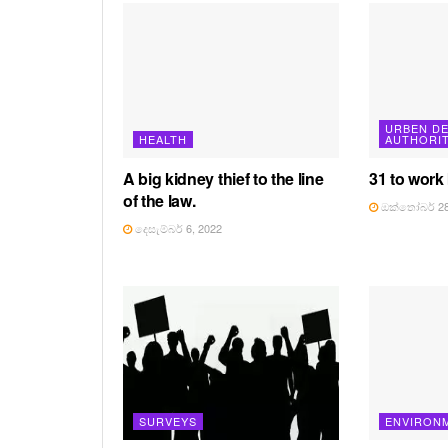
URBEN D
HEALTH
AUTHORI
A big kidney thief to the line
31 to work
of the law.
ඔක්තෝබර් 28
දෙසැම්බර් 6, 2022
SURVEYS
ENVIRON