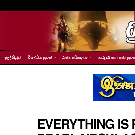
මුල් පිටුව
විදේශීය පුවත්
රාජ්‍ය පරිපාලන
තරුණ සහ ප්‍රජා පුවත
EVERYTHING IS 