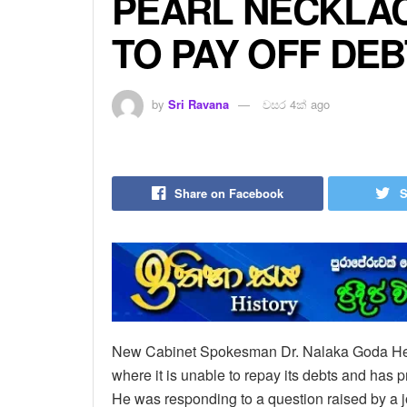
PEARL NECKLAC
TO PAY OFF DEB
by
Sri Ravana
වසර 4ක් ago
Share on Facebook
S
New Cabinet Spokesman Dr. Nalaka Goda Hewa s
where it is unable to repay its debts and has 
He was responding to a question raised by a jo