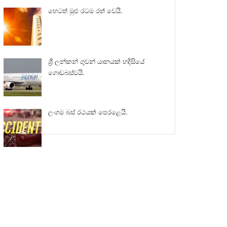
හෙටත් මුළු රටම රත් වෙයි.
ශ්‍රී ලන්කන් ගුවන් යානයක් හදිසියේ
ගොඩබස්වයි.
ලංගම බස් රථයක් පෙරළෙයි.