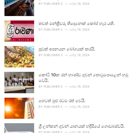
BY
PUBLISHER 3
මාර්තු 19, 2024
තවත් මන්ත්‍රීවරු තිදෙනෙක් කෝප් හැර යති.
BY
PUBLISHER 3
මාර්තු 19, 2024
පුවක් අපනයන බෝගයක් කරයි.
BY
PUBLISHER 3
මාර්තු 19, 2024
කෝටි 10ක රන් භාණ්ඩ ගුවන් තොටුපොළෙන් හමු
වෙයි.
BY
PUBLISHER 3
මාර්තු 19, 2024
හෙටත් මුළු රටම රත් වෙයි.
BY
PUBLISHER 3
මාර්තු 19, 2024
ශ්‍රී ලන්කන් ගුවන් යානයක් හදිසියේ ගොඩබස්වයි.
BY
PUBLISHER 3
මාර්තු 19, 2024