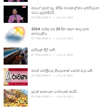
අපගේ පුවත් පළ කිරීම තාවකාලිකව අත්හිටුවන
බවට දැනුම්දීමයි.
BY
PUBLISHER 3
මාර්තු 20, 2024
2024 මාර්තු මස 20 දින සඳහා කාලගුණ
අනාවැකිය
BY
PUBLISHER 3
මාර්තු 20, 2024
දුම්රියක් පීලි පනී.
BY
PUBLISHER 3
මාර්තු 19, 2024
තවත් මන්ත්‍රීවරු තිදෙනෙක් කෝප් හැර යති.
BY
PUBLISHER 3
මාර්තු 19, 2024
පුවක් අපනයන බෝගයක් කරයි.
BY
PUBLISHER 3
මාර්තු 19, 2024