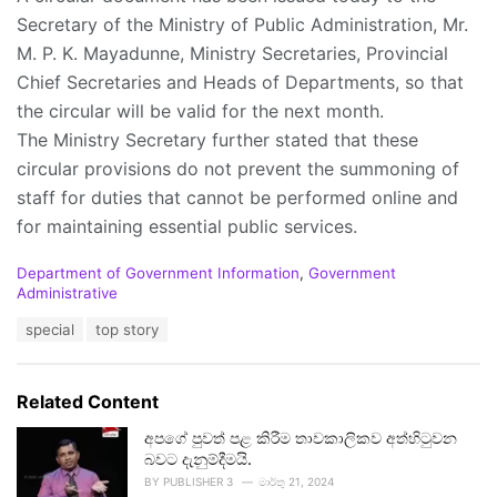
Secretary of the Ministry of Public Administration, Mr.
M. P. K. Mayadunne, Ministry Secretaries, Provincial
Chief Secretaries and Heads of Departments, so that
the circular will be valid for the next month.
The Ministry Secretary further stated that these
circular provisions do not prevent the summoning of
staff for duties that cannot be performed online and
for maintaining essential public services.
C
Department of Government Information
,
Government
a
Administrative
t
T
special
top story
e
a
g
g
o
s
r
Related Content
:
i
e
අපගේ පුවත් පළ කිරීම තාවකාලිකව අත්හිටුවන
s
බවට දැනුම්දීමයි.
:
BY
PUBLISHER 3
මාර්තු 21, 2024