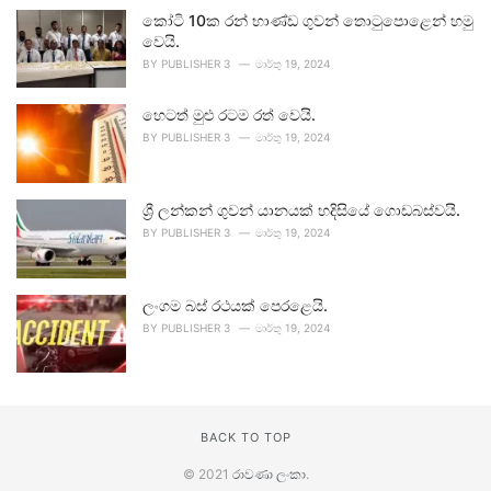
කෝටි 10ක රන් භාණ්ඩ ගුවන් තොටුපොළෙන් හමු
වෙයි.
BY
PUBLISHER 3
මාර්තු 19, 2024
හෙටත් මුළු රටම රත් වෙයි.
BY
PUBLISHER 3
මාර්තු 19, 2024
ශ්‍රී ලන්කන් ගුවන් යානයක් හදිසියේ ගොඩබස්වයි.
BY
PUBLISHER 3
මාර්තු 19, 2024
ලංගම බස් රථයක් පෙරළෙයි.
BY
PUBLISHER 3
මාර්තු 19, 2024
BACK TO TOP
© 2021
රාවණා ලංකා
.