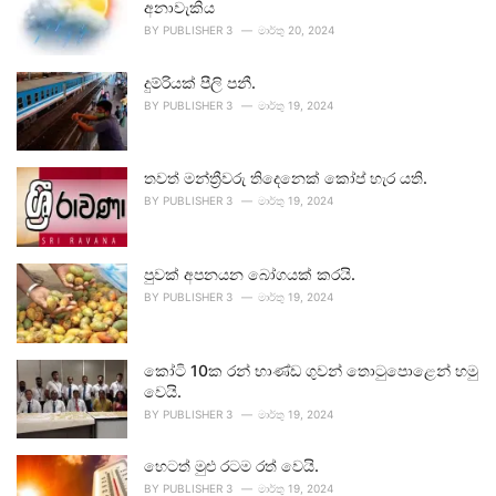
අනාවැකිය
BY
PUBLISHER 3
මාර්තු 20, 2024
දුම්රියක් පීලි පනී.
BY
PUBLISHER 3
මාර්තු 19, 2024
තවත් මන්ත්‍රීවරු තිදෙනෙක් කෝප් හැර යති.
BY
PUBLISHER 3
මාර්තු 19, 2024
පුවක් අපනයන බෝගයක් කරයි.
BY
PUBLISHER 3
මාර්තු 19, 2024
කෝටි 10ක රන් භාණ්ඩ ගුවන් තොටුපොළෙන් හමු
වෙයි.
BY
PUBLISHER 3
මාර්තු 19, 2024
හෙටත් මුළු රටම රත් වෙයි.
BY
PUBLISHER 3
මාර්තු 19, 2024