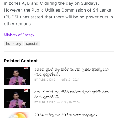
in zones A, B and C during the day on Sundays.
However, the Public Utilities Commission of Sri Lanka
(PUCSL) has stated that there will be no power cuts in
other regions.
C
Ministry of Energy
a
T
hot story
special
t
a
e
g
g
s
o
Related Content
:
r
i
අපගේ පුවත් පළ කිරීම තාවකාලිකව අත්හිටුවන
e
බවට දැනුම්දීමයි.
s
BY
PUBLISHER 3
මාර්තු 21, 2024
:
අපගේ පුවත් පළ කිරීම තාවකාලිකව අත්හිටුවන
බවට දැනුම්දීමයි.
BY
PUBLISHER 3
මාර්තු 20, 2024
2024 මාර්තු මස 20 දින සඳහා කාලගුණ